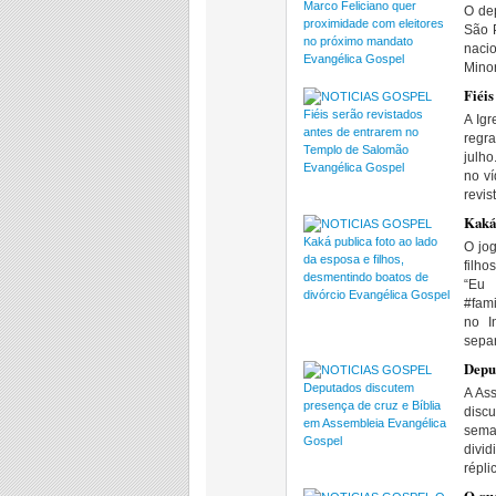
O de
São P
naci
Minor
Fiéis
A Ig
regr
julh
no v
revis
Kaká 
O jo
filh
“Eu 
#fam
no I
sepa
Depu
A As
disc
sema
divi
répli