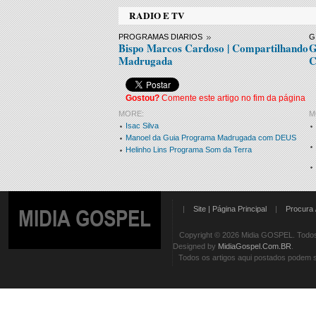
RADIO E TV
PROGRAMAS DIARIOS
G
Bispo Marcos Cardoso | Compartilhando
G
Madrugada
C
Gostou?
Comente este artigo no fim da página
MORE:
M
Isac Silva
Manoel da Guia Programa Madrugada com DEUS
Helinho Lins Programa Som da Terra
|
Site | Página Principal
|
Procura 
MIDIA GOSPEL
Copyright © 2026 Midia GOSPEL. Todos 
Designed by
MidiaGospel.Com.BR
.
Todos os artigos aqui postados podem se