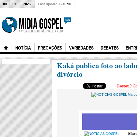
08
07
2026
Last update
12:01:01
NOTÍCIA
PREGAÇÕES
VARIEDADES
DEBATES
ENTR
Kaká publica foto ao lado
divórcio
Gostou?
Co
Marc