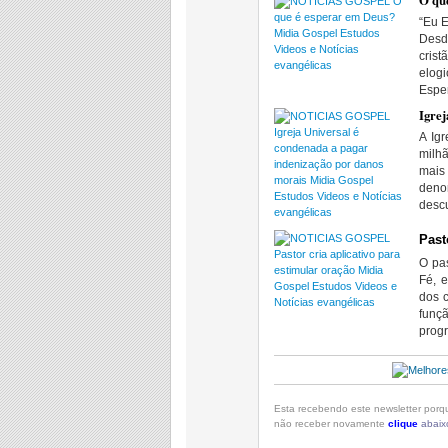
O qu
“Eu E
Desd
crist
elog
Esper
Igrej
A Ig
milhã
mais
deno
desc
Past
O pas
Fé, 
dos c
funç
progr
Esta recebendo este newsletter porqu
não receber novamente
clique
abaix