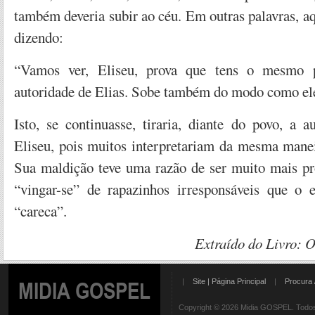
também deveria subir ao céu. Em outras palavras, a
dizendo:
“Vamos ver, Eliseu, prova que tens o mesmo p
autoridade de Elias. Sobe também do modo como ele
Isto, se continuasse, tiraria, diante do povo, a a
Eliseu, pois muitos interpretariam da mesma manei
Sua maldição teve uma razão de ser muito mais p
“vingar-se” de rapazinhos irresponsáveis que o
“careca”.
Extraído do Livro: 
|
Site | Página Principal
|
Procura 
MIDIA GOSPEL
Copyright © 2026 Midia GOSPEL. Todos 