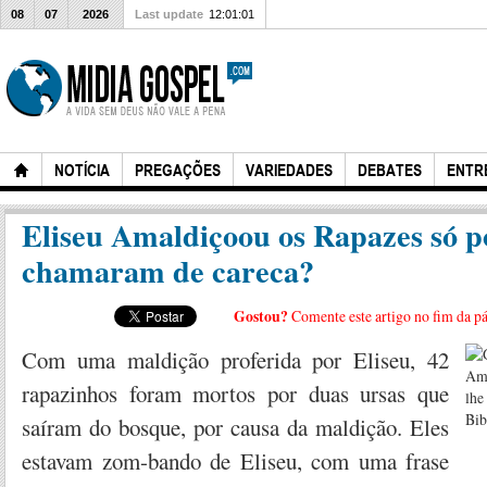
08
07
2026
Last update
12:01:01
NOTÍCIA
PREGAÇÕES
VARIEDADES
DEBATES
ENTR
Eliseu Amaldiçoou os Rapazes só p
chamaram de careca?
Gostou?
Comente este artigo no fim da p
Com uma maldição proferida por Eliseu, 42
rapazinhos foram mortos por duas ursas que
saíram do bosque, por causa da maldição. Eles
estavam zom-bando de Eliseu, com uma frase