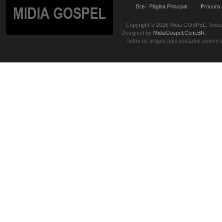
|
Site | Página Principal
|
Procura 
MIDIA GOSPEL
Copyright © 2026 Midia GOSPEL. Todos 
Designed by
MidiaGospel.Com.BR
.
Todos os artigos aqui postados podem se