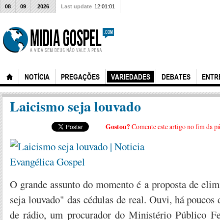
08
09
2026
Last update
12:01:01
NOTÍCIA
PREGAÇÕES
VARIEDADES
DEBATES
ENTR
Laicismo seja louvado
Gostou?
Comente este artigo no fim da p
O grande assunto do momento é a proposta de elim
seja louvado" das cédulas de real. Ouvi, há pouco
de rádio, um procurador do Ministério Público F