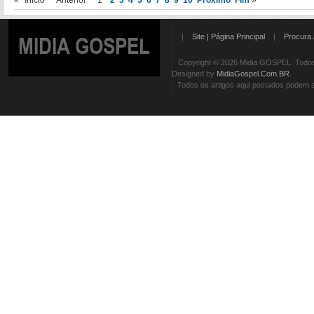
«
Início
Anterior
1
2
3
4
5
6
7
8
9
10
Próximo
Fim
»
|
Site | Página Principal
|
Procura 
MIDIA GOSPEL
Copyright © 2026 Midia GOSPEL. Todos 
Designed by
MidiaGospel.Com.BR
.
Todos os artigos aqui postados podem se