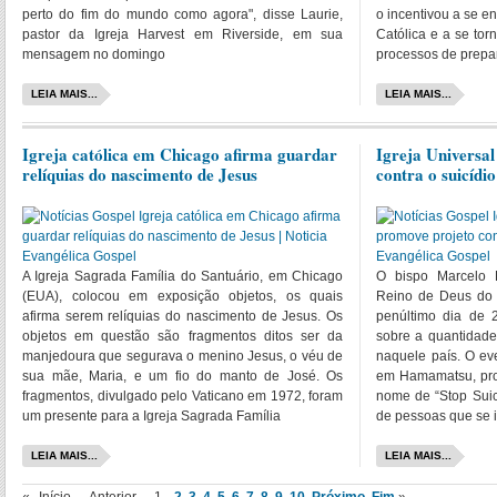
perto do fim do mundo como agora", disse Laurie,
o incentivou a se e
pastor da Igreja Harvest em Riverside, em sua
Católica e a se tor
mensagem no domingo
processos de prepa
LEIA MAIS...
LEIA MAIS...
Igreja católica em Chicago afirma guardar
Igreja Universa
relíquias do nascimento de Jesus
contra o suicídio
A Igreja Sagrada Família do Santuário, em Chicago
O bispo Marcelo 
(EUA), colocou em exposição objetos, os quais
Reino de Deus do 
afirma serem relíquias do nascimento de Jesus. Os
penúltimo dia de 
objetos em questão são fragmentos ditos ser da
sobre a quantidade
manjedoura que segurava o menino Jesus, o véu de
naquele país. O ev
sua mãe, Maria, e um fio do manto de José. Os
em Hamamatsu, prov
fragmentos, divulgado pelo Vaticano em 1972, foram
nome de “Stop Suicí
um presente para a Igreja Sagrada Família
de pessoas que se 
LEIA MAIS...
LEIA MAIS...