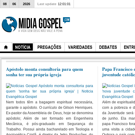
08
06
2026
Last update
12:01:01
NOTÍCIA
PREGAÇÕES
VARIEDADES
DEBATES
ENTR
Apóstolo monta consultoria para quem
Papa Francisco 
sonha ter sua própria igreja
juventude catól
Nem todos têm a bagagem espiritual necessária,
Além de espirituali
garante o apóstolo. O currículo de Gilson Henriques.
com a pobreza e di
Ex-pastor da Assembleia de Deus, hoje se denomina
da Juventude será 
apóstolo; Além de ser formado em Engenheira
de junho. Ela ma
Mecânica, é pós-graduado em Segurança do
papa Francisco fora
Trabalho. Possui ainda bacharelado em Teologia e
uma visita a cida
Apologética Cristã, é diretor da Jetro Produções, do
Outrora o país com