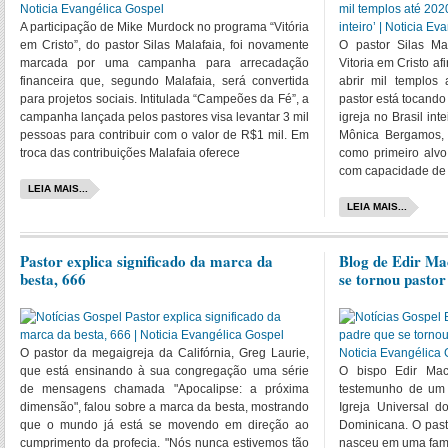
A participação de Mike Murdock no programa “Vitória
em Cristo”, do pastor Silas Malafaia, foi novamente
O pastor Silas M
marcada por uma campanha para arrecadação
Vitoria em Cristo a
financeira que, segundo Malafaia, será convertida
abrir mil templos
para projetos sociais. Intitulada “Campeões da Fé”, a
pastor está tocando 
campanha lançada pelos pastores visa levantar 3 mil
igreja no Brasil int
pessoas para contribuir com o valor de R$1 mil. Em
Mônica Bergamos, 
troca das contribuições Malafaia oferece
como primeiro alvo
com capacidade de
LEIA MAIS...
LEIA MAIS...
Pastor explica significado da marca da
Blog de Edir Ma
besta, 666
se tornou pastor
O pastor da megaigreja da Califórnia, Greg Laurie,
que está ensinando à sua congregação uma série
O bispo Edir Ma
de mensagens chamada "Apocalipse: a próxima
testemunho de um 
dimensão", falou sobre a marca da besta, mostrando
Igreja Universal 
que o mundo já está se movendo em direção ao
Dominicana. O pasto
cumprimento da profecia. "Nós nunca estivemos tão
nasceu em uma famíl