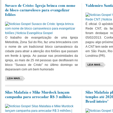
Suvaco de Cristo: Igreja brinca com nome
Valdemiro Sant
de bloco carnavelesco para evangelizar
foliões
É oficial. O apóst
Rede CNT, da fam
foram destaque n
O trabalho de evangelização de uma Igreja
05/02/2013. Conf
Metodista, Zona Sul do Rio, faz uma brincadeira com
pagou algo próximo
o nome de um tradicional bloco carnavalesco da
A CNT tem sede em 
cidade para atrair a atenção dos foliões que passam
em São Paulo, Rio 
em frente à igreja. Ao passar nas proximidades da
Londrina (PR).
igreja, as mais de 25 mil pessoas que desfilavam no
bloco “Suvaco de Cristo” no último domingo se
LEIA MAIS...
deparavam com um bem humorado
LEIA MAIS...
Silas Malafaia e Mike Murdock lançam
Silas Malafaia p
campanha para arrecadar R$ 3 milhões
templos até 2020
Brasil inteiro’