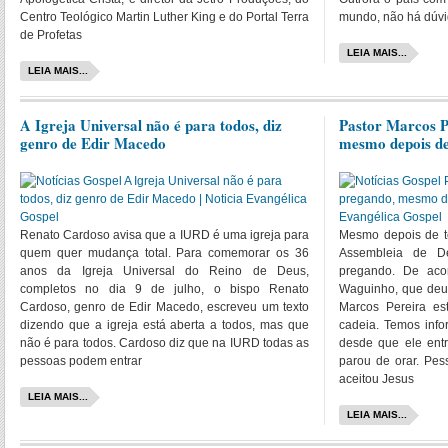
Centro Teológico Martin Luther King e do Portal Terra
mundo, não há dúvid
de Profetas
LEIA MAIS...
LEIA MAIS...
A Igreja Universal não é para todos, diz
Pastor Marcos P
genro de Edir Macedo
mesmo depois de
Renato Cardoso avisa que a IURD é uma igreja para
Mesmo depois de te
quem quer mudança total. Para comemorar os 36
Assembleia de De
anos da Igreja Universal do Reino de Deus,
pregando. De aco
completos no dia 9 de julho, o bispo Renato
Waguinho, que deu 
Cardoso, genro de Edir Macedo, escreveu um texto
Marcos Pereira es
dizendo que a igreja está aberta a todos, mas que
cadeia. Temos inf
não é para todos. Cardoso diz que na IURD todas as
desde que ele entr
pessoas podem entrar
parou de orar. Pes
aceitou Jesus
LEIA MAIS...
LEIA MAIS...