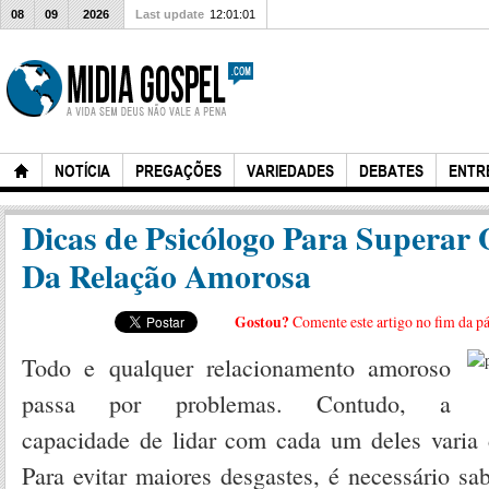
08
09
2026
Last update
12:01:01
NOTÍCIA
PREGAÇÕES
VARIEDADES
DEBATES
ENTR
Dicas de Psicólogo Para Superar
Da Relação Amorosa
Gostou?
Comente este artigo no fim da p
Todo e qualquer relacionamento amoroso
passa por problemas. Contudo, a
capacidade de lidar com cada um deles varia d
Para evitar maiores desgastes, é necessário sab