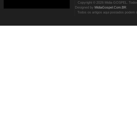
Copyright © 2026 Midia GOSPEL. Todos 
Designed by
MidiaGospel.Com.BR
.
Todos os artigos aqui postados podem se