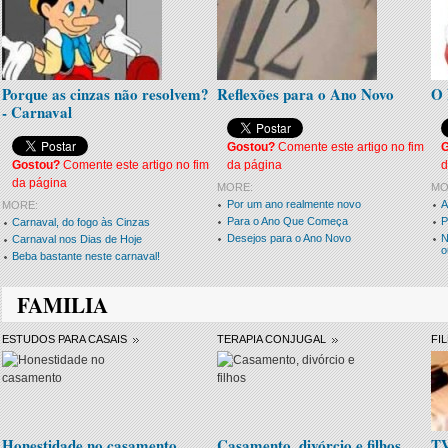
Porque as cinzas não resolvem?
Reflexões para o Ano Novo
O 
- Carnaval
Gostou?
Comente este artigo no fim
Gostou?
Comente este artigo no fim
da página
d
da página
MORE:
MO
Por um ano realmente novo
A
MORE:
Para o Ano Que Começa
P
Carnaval, do fogo às Cinzas
Desejos para o Ano Novo
N
Carnaval nos Dias de Hoje
o
Beba bastante neste carnaval!
FAMILIA
ESTUDOS PARA CASAIS
TERAPIA CONJUGAL
FI
Honestidade no casamento
Casamento, divórcio e filhos
TV