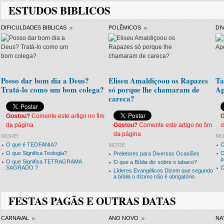
ESTUDOS BIBLICOS
DIFICULDADES BIBLICAS
POLÊMICOS
DI
Posso dar bom dia a Deus?
Eliseu Amaldiçoou os Rapazes
Ta
Tratá-lo como um bom colega?
só porque lhe chamaram de
Ap
careca?
Gostou?
Comente este artigo no fim
da página
Gostou?
Comente este artigo no fim
d
da página
MORE:
MO
O que é TEOFANIA?
O
MORE:
O que Significa Teologia?
O
Preletores para Diversas Ocasiões
p
O que Significa TETRAGRAMA
O que a Bíblia diz sobre o tabaco?
SAGRADO ?
O
Líderes Evangélicos Dizem que segundo
a bíblia o dízimo não é obrigatório
FESTAS PAGÃS E OUTRAS DATAS
CARNAVAL
ANO NOVO
NA