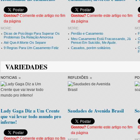
Gostou?
Comente este artigo no fim
Gostou?
Comente este artigo no fim
da página
da página
d
MORE:
MORE:
MO
Dicas de Psicólogo Para Superar Os
Perdão e Casamento
F
Problemas Da Relação Amorosa
Meu Casamento Está Fracassando, Já
O
Até Que A Morte Os Separe
Pensei Em Suicídio, Me Ajude.
F
9 Regras Para Um Casamento Feliz
Casados, porém solitários
O
F
VARIEDADES
NOTICIAS
REFLEXÕES
PO
Lady Gaga Diz a Um Crente
Saudades de Avenida Brasil
So
que vai levar todo mundo pro
inferno!
Gostou?
Comente este artigo no fim
da página
d
Gostou?
Comente este artigo no fim
MORE:
MO