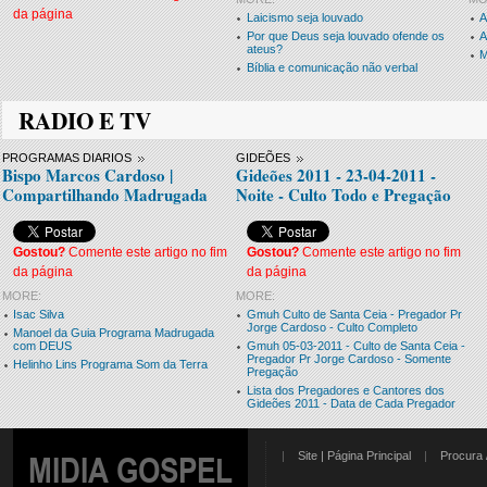
da página
Laicismo seja louvado
A
Por que Deus seja louvado ofende os
A
ateus?
M
Bíblia e comunicação não verbal
RADIO E TV
PROGRAMAS DIARIOS
GIDEÕES
Bispo Marcos Cardoso |
Gideões 2011 - 23-04-2011 -
Compartilhando Madrugada
Noite - Culto Todo e Pregação
Gostou?
Comente este artigo no fim
Gostou?
Comente este artigo no fim
da página
da página
MORE:
MORE:
Isac Silva
Gmuh Culto de Santa Ceia - Pregador Pr
Jorge Cardoso - Culto Completo
Manoel da Guia Programa Madrugada
com DEUS
Gmuh 05-03-2011 - Culto de Santa Ceia -
Pregador Pr Jorge Cardoso - Somente
Helinho Lins Programa Som da Terra
Pregação
Lista dos Pregadores e Cantores dos
Gideões 2011 - Data de Cada Pregador
|
Site | Página Principal
|
Procura 
MIDIA GOSPEL