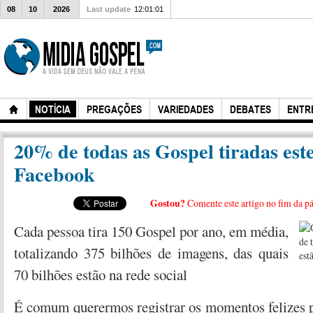
08
10
2026
Last update
12:01:01
NOTÍCIA
PREGAÇÕES
VARIEDADES
DEBATES
ENTR
20% de todas as Gospel tiradas est
Facebook
Gostou?
Comente este artigo no fim da p
Cada pessoa tira 150 Gospel por ano, em média,
totalizando 375 bilhões de imagens, das quais
70 bilhões estão na rede social
É comum querermos registrar os momentos felizes 