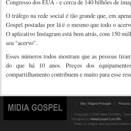
Congresso dos EUA - e cerca de 140 bilhões de imag
O tráfego na rede social é tão grande que, em ape
Gospel postadas por lá é o mesmo que todo o acervo
O aplicativo Instagram está bem atrás, com 150 mil
seu "acervo".
Esses números todos mostram que as pessoas tira
do que há 10 anos. Preços dos equipamentos
compartilhamento contribuem e muito para esse resu
|
Site | Página Principal
|
Procura 
MIDIA GOSPEL
Copyright © 2026 Midia GOSPEL. Todos 
Designed by
MidiaGospel.Com.BR
.
Todos os artigos aqui postados podem se