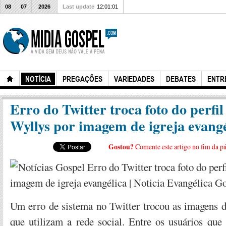
08
07
2026
Last update
12:01:01
NOTÍCIA
PREGAÇÕES
VARIEDADES
DEBATES
ENTR
Erro do Twitter troca foto do perfil
Wyllys por imagem de igreja evangé
Gostou?
Comente este artigo no fim da p
Um erro de sistema no Twitter trocou as imagens d
que utilizam a rede social. Entre os usuários que