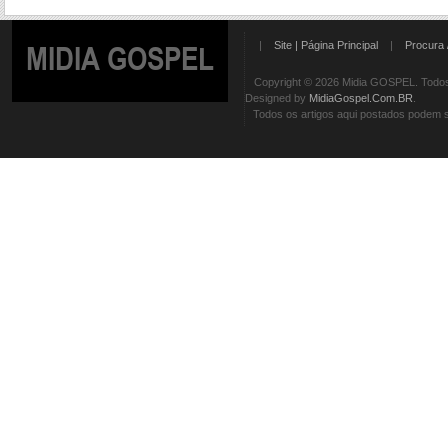
|
Site | Página Principal
|
Procura 
MIDIA GOSPEL
Copyright © 2026 Midia GOSPEL. Todos 
Designed by
MidiaGospel.Com.BR
.
Todos os artigos aqui postados podem se