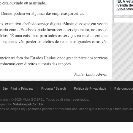
EUA veta
e está ouvindo ou assistindo.
venda d
violento
 Deezer podem ser algumas das empresas parceiras.
x-executivo-chefe do serviço digital eMusic, disse que em vez de
ceria com o Facebook pode favorecer o serviço maior, no caso, o
ários. "É uma coisa boa para todos os serviços na medida em que
 pequenos vão perder os efeitos de rede, e os grandes caras vão
ncionará fora dos Estados Unidos, onde grande parte dos serviços
roblemas com direitos autorais das canções.
Fonte: Linha Aberta
|
Site | Página Principal
|
Procura / Search
|
Politica de Privacidade
|
Fale conosc
yright © 2026 Midia GOSPEL. Todos os direitos reservados.
igned by
MidiaGospel.Com.BR
.
dos os artigos aqui postados podem ser reproduzidos, desde que a fonte seja citada com link