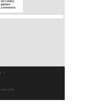
 lei contra
e games
s a menores
o
|
 para o site.