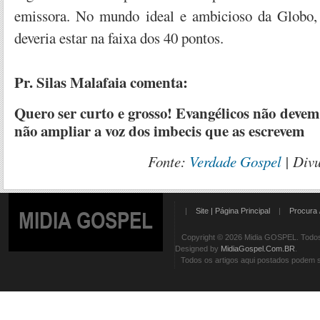
emissora. No mundo ideal e ambicioso da Globo,
deveria estar na faixa dos 40 pontos.
Pr. Silas Malafaia comenta:
Quero ser curto e grosso! Evangélicos não devem 
não ampliar a voz dos imbecis que as escrevem
Fonte:
Verdade Gospel
| Div
|
Site | Página Principal
|
Procura 
MIDIA GOSPEL
Copyright © 2026 Midia GOSPEL. Todos 
Designed by
MidiaGospel.Com.BR
.
Todos os artigos aqui postados podem se