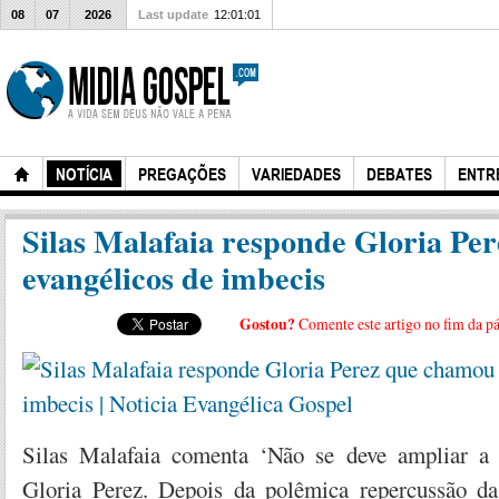
08
07
2026
Last update
12:01:01
NOTÍCIA
PREGAÇÕES
VARIEDADES
DEBATES
ENTR
Silas Malafaia responde Gloria Pe
evangélicos de imbecis
Gostou?
Comente este artigo no fim da p
Silas Malafaia comenta ‘Não se deve ampliar a 
Gloria Perez. Depois da polêmica repercussão da