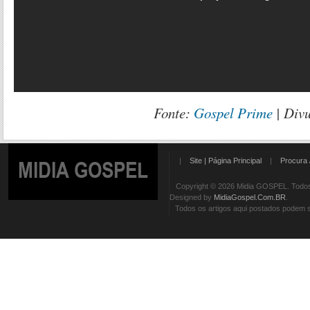
Fonte:
Gospel Prime
| Div
|
Site | Página Principal
|
Procura 
MIDIA GOSPEL
Copyright © 2026 Midia GOSPEL. Todos 
Designed by
MidiaGospel.Com.BR
.
Todos os artigos aqui postados podem se