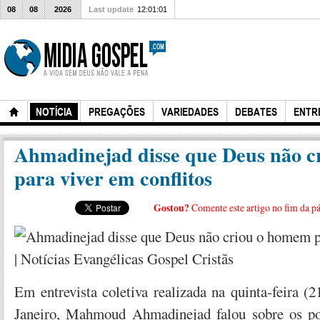
08
08
2026
Last update
12:01:01
NOTÍCIA
PREGAÇÕES
VARIEDADES
DEBATES
ENTR
Ahmadinejad disse que Deus não 
para viver em conflitos
Gostou?
Comente este artigo no fim da p
Em entrevista coletiva realizada na quinta-feira (
Janeiro, Mahmoud Ahmadinejad falou sobre os pon