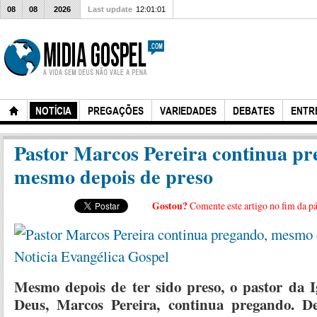
08
08
2026
Last update
12:01:01
NOTÍCIA
PREGAÇÕES
VARIEDADES
DEBATES
ENTR
Pastor Marcos Pereira continua pr
mesmo depois de preso
Gostou?
Comente este artigo no fim da p
Mesmo depois de ter sido preso, o pastor da I
Deus, Marcos Pereira, continua pregando. D