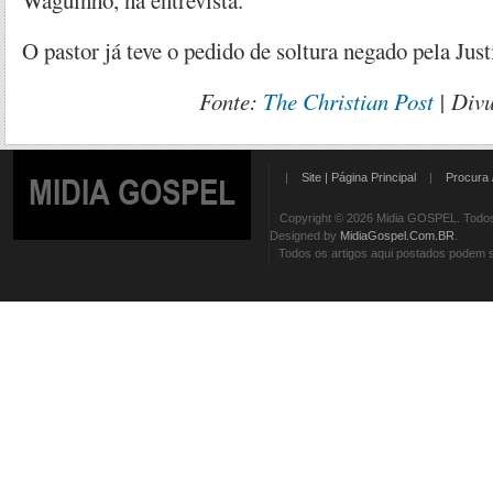
Waguinho, na entrevista.
O pastor já teve o pedido de soltura negado pela Just
Fonte:
The Christian Post
| Div
|
Site | Página Principal
|
Procura 
MIDIA GOSPEL
Copyright © 2026 Midia GOSPEL. Todos 
Designed by
MidiaGospel.Com.BR
.
Todos os artigos aqui postados podem se