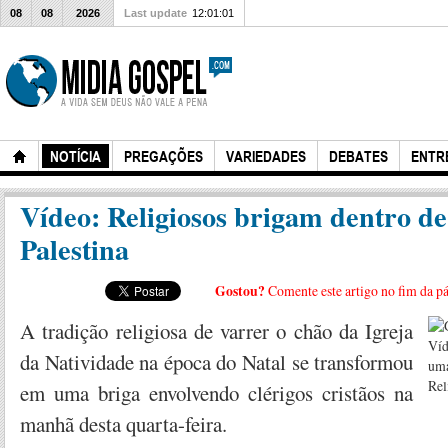
08
08
2026
Last update
12:01:01
NOTÍCIA
PREGAÇÕES
VARIEDADES
DEBATES
ENTR
Vídeo: Religiosos brigam dentro de
Palestina
Gostou?
Comente este artigo no fim da p
A tradição religiosa de varrer o chão da Igreja
da Natividade na época do Natal se transformou
em uma briga envolvendo clérigos cristãos na
manhã desta quarta-feira.