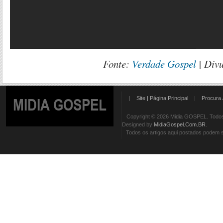
Fonte:
Verdade Gospel
| Div
|
Site | Página Principal
|
Procura 
MIDIA GOSPEL
Copyright © 2026 Midia GOSPEL. Todos 
Designed by
MidiaGospel.Com.BR
.
Todos os artigos aqui postados podem se