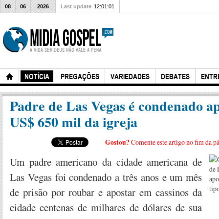
08
06
2026
Last update
12:01:01
NOTÍCIA
PREGAÇÕES
VARIEDADES
DEBATES
ENTR
Padre de Las Vegas é condenado ap
US$ 650 mil da igreja
Gostou?
Comente este artigo no fim da p
Um padre americano da cidade americana de
Las Vegas foi condenado a três anos e um mês
de prisão por roubar e apostar em cassinos da
cidade centenas de milhares de dólares de sua