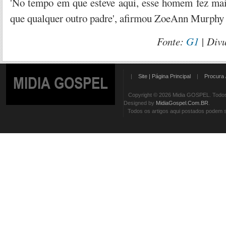
'No tempo em que esteve aqui, esse homem fez mai
que qualquer outro padre', afirmou ZoeAnn Murph
Fonte:
G1
| Div
|
Site | Página Principal
|
Procura 
MIDIA GOSPEL
Copyright © 2026 Midia GOSPEL. Todos 
Designed by
MidiaGospel.Com.BR
.
Todos os artigos aqui postados podem se