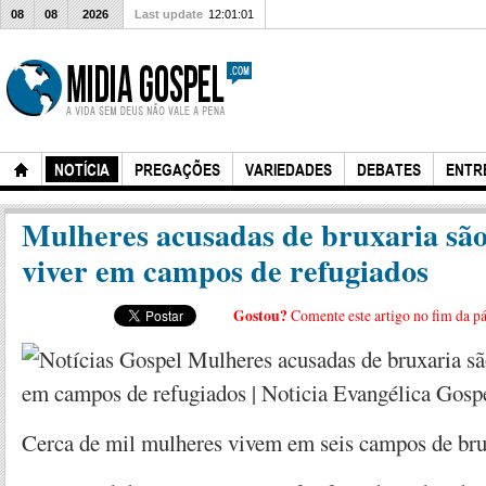
08
08
2026
Last update
12:01:01
NOTÍCIA
PREGAÇÕES
VARIEDADES
DEBATES
ENTR
Mulheres acusadas de bruxaria são
viver em campos de refugiados
Gostou?
Comente este artigo no fim da p
Cerca de mil mulheres vivem em seis campos de br