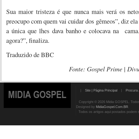
Sua maior tristeza é que nunca mais verá os net
preocupo com quem vai cuidar dos gêmeos”, diz ela
a única que lhes dava banho e colocava na cama.
agora?”, finaliza.
Traduzido de BBC
Fonte: Gospel Prime
| Div
|
Site | Página Principal
|
Procura 
MIDIA GOSPEL
Copyright © 2026 Midia GOSPEL. Todos 
Designed by
MidiaGospel.Com.BR
.
Todos os artigos aqui postados podem se