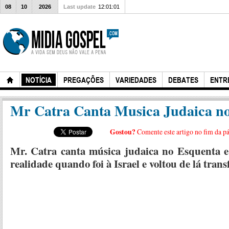
08
10
2026
Last update
12:01:01
NOTÍCIA
PREGAÇÕES
VARIEDADES
DEBATES
ENTR
Mr Catra Canta Musica Judaica n
Gostou?
Comente este artigo no fim da p
Mr. Catra canta música judaica no Esquenta e 
realidade quando foi à Israel e voltou de lá tra