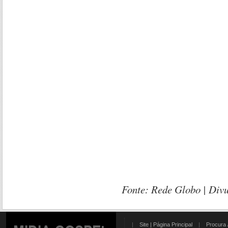
Fonte: Rede Globo
| Div
|
Site | Página Principal
|
Procura 