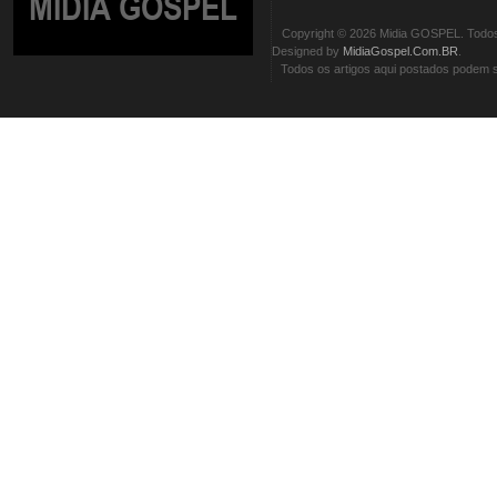
MIDIA GOSPEL
Copyright © 2026 Midia GOSPEL. Todos 
Designed by
MidiaGospel.Com.BR
.
Todos os artigos aqui postados podem se