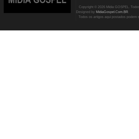
Copyright © 2026 Midia GOSPEL. Todos 
Designed by
MidiaGospel.Com.BR
.
Todos os artigos aqui postados podem se