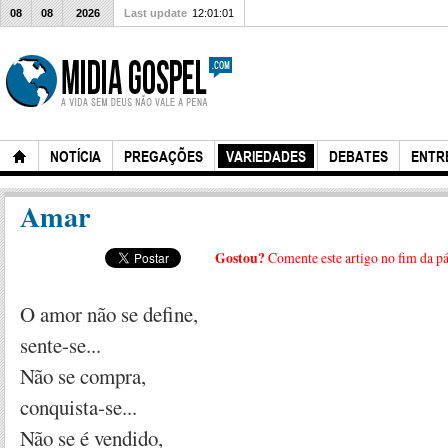
08
08
2026
Last update
12:01:01
NOTÍCIA
PREGAÇÕES
VARIEDADES
DEBATES
ENTR
Amar
Gostou?
Comente este artigo no fim da p
O amor não se define,
sente-se...
Não se compra,
conquista-se...
Não se é vendido,