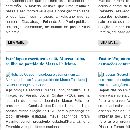
‘3 evidências de que Feliciano está fortalecido na
Marcos Pereira c
comissão’. A matéria destaca que uma renúncia
acusa o pastor de 
passa a ser improvável e que a oposição “não sabe
Reinaldo Azevedo,
o que fazer” com o apoio a Feliciano que só
assuntos polêmico
aumenta. Dias atrás, a Folha de São Paulo publicou
saiu em defesa dos
um artigo semelhante, de autoria do pastor Silas
relação a cobertur
Malafaia
Pereira, acusado d
LEIA MAIS...
LEIA MAIS...
Psicóloga e escritora cristã, Marisa Lobo,
Pastor Waguinho
se filia ao partido de Marco Feliciano
acusações contr
A psicóloga e escritora, Marisa Lobo, oficializou sua
Depois das polêmic
filiação ao Partido Social Cristão (PSC), mesma
Igreja Assembleia 
legenda do pastor e deputado, Marco Feliciano,
Pereira, o pastor 
presidente da Comissão dos Direitos Humanos. Hoje
se manifestar 
assinei minha filiação no PSC, com a presença de
esclarecimentos
todo diretório estadual, meus padrinhos foram
imprensa secular 
Ratinho Junior presidente estadual(Paraná), e o
Pereiras e a Igrej
Everaldo vice-presidente nacional
Dias (...) Foram f