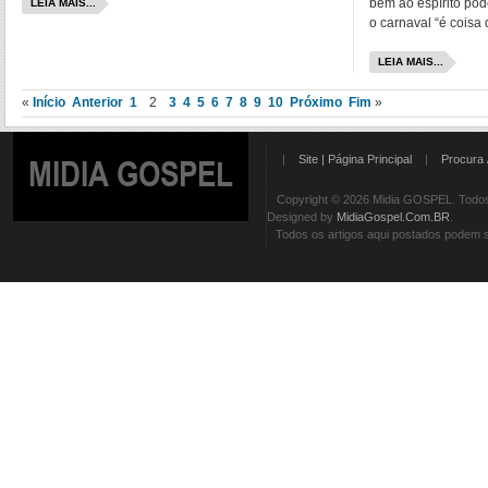
bem ao espírito pod
LEIA MAIS...
o carnaval “é coisa
LEIA MAIS...
«
Início
Anterior
1
2
3
4
5
6
7
8
9
10
Próximo
Fim
»
|
Site | Página Principal
|
Procura 
MIDIA GOSPEL
Copyright © 2026 Midia GOSPEL. Todos 
Designed by
MidiaGospel.Com.BR
.
Todos os artigos aqui postados podem se