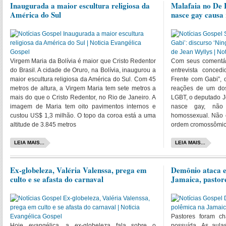
Inaugurada a maior escultura religiosa da
Malafaia no De 
América do Sul
nasce gay causa
Virgem Maria da Bolívia é maior que Cristo Redentor
Com seus comentá
do Brasil. A cidade de Oruro, na Bolívia, inaugurou a
entrevista conced
maior escultura religiosa da América do Sul. Com 45
Frente com Gabi”, 
metros de altura, a Virgem Maria tem sete metros a
reações de um do
mais do que o Cristo Redentor, no Rio de Janeiro. A
LGBT, o deputado J
imagem de Maria tem oito pavimentos internos e
nasce gay, não 
custou US$ 1,3 milhão. O topo da coroa está a uma
homossexual. Não e
altitude de 3.845 metros
ordem cromossômic
LEIA MAIS...
LEIA MAIS...
Ex-globeleza, Valéria Valenssa, prega em
Demônio ataca e
culto e se afasta do carnaval
Jamaica, pasto
Pastores foram c
Hoje evangélica, a ex-globeleza fala sobre o
possuída. As aul