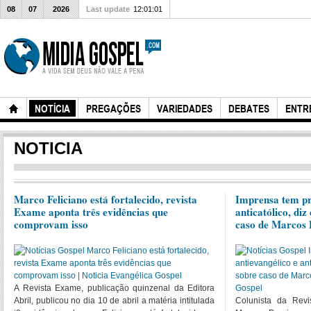
08
07
2026
Last update
12:01:01
NOTÍCIA
PREGAÇÕES
VARIEDADES
DEBATES
ENTR
NOTICIA
Marco Feliciano está fortalecido, revista
Imprensa tem pr
Exame aponta três evidências que
anticatólico, diz
comprovam isso
caso de Marcos 
A Revista Exame, publicação quinzenal da Editora
Abril, publicou no dia 10 de abril a matéria intitulada
Colunista da Revi