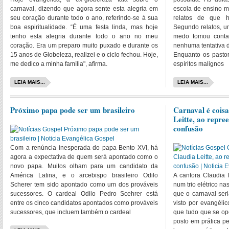
carnaval, dizendo que agora sente esta alegria em
escola de ensino m
seu coração durante todo o ano, referindo-se à sua
relatos de que h
boa espiritualidade. “É uma festa linda, mas hoje
Segundo relatos, u
tenho esta alegria durante todo o ano no meu
medo tomou conta 
coração. Era um preparo muito puxado e durante os
nenhuma tentativa d
15 anos de Globeleza, realizei e o ciclo fechou. Hoje,
Enquanto os pastor
me dedico a minha família", afirma.
espíritos malignos
LEIA MAIS...
LEIA MAIS...
Próximo papa pode ser um brasileiro
Carnaval é coisa
Leitte, ao repre
confusão
Com a renúncia inesperada do papa Bento XVI, há
agora a expectativa de quem será apontado como o
novo papa. Muitos olham para um candidato da
América Latina, e o arcebispo brasileiro Odilo
A cantora Claudia 
Scherer tem sido apontado como um dos prováveis
num trio elétrico na
sucessores. O cardeal Odilo Pedro Scehrer está
que o carnaval seri
entre os cinco candidatos apontados como prováveis
visto por evangéli
sucessores, que incluem também o cardeal
que tudo que se o
posto em prática pe