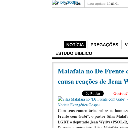
08
08
2026
Last update
12:01:01
NOTÍCIA
PREGAÇÕES
V
ESTUDO BIBLICO
Malafaia no De Frente 
causa reações de Jean W
Gostou
Com seus comentários sobre os homosse
Frente com Gabi”, o pastor Silas Malaf
LGBT, o deputado Jean Wyllys (PSOL-RJ
Durante a entrevista, Silas Malafaia ab