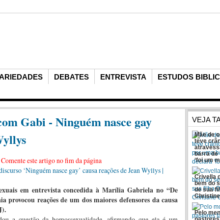
ARIEDADES
DEBATES
ENTREVISTA
ESTUDOS BIBLI
com Gabi - Ninguém nasce gay
VEJA 
yllys
Mãe de o
teve crâ
atravess
barra de 
?
Comente este artigo no fim da página
‘foi um m
Crivella 
bem do s
xuais em entrevista concedida à Marília Gabriela no “De
de sua f
Christine
aia provocou reações de um dos maiores defensores da causa
).
Pelo me
ordou a questão da homossexualidade, afirmando que ela é um
pastores