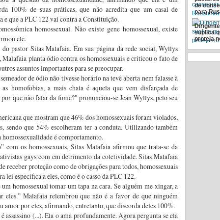
de conse
da 100% de suas práticas, que não acredita que um casal de
para Ru
a e que a PLC 122 vai contra a Constituição.
Dirigent
omossômica homossexual. Não existe gene homossexual, existe
suplica 
rmou ele.
proteja n
do pastor Silas Malafaia. Em sua página da rede social, Wyllys
 Malafaia planta ódio contra os homossexuais e criticou o fato de
utros assuntos importantes para se preocupar.
emeador de ódio não tivesse horário na tevê aberta nem falasse à
s as homofobias, a mais chata é aquela que vem disfarçada de
 por que não falar da fome?" pronunciou-se Jean Wyllys, pelo seu
americana que mostram que 46% dos homossexuais foram violados,
es, sendo que 54% escolheram ter a conduta. Utilizando também
 a homossexualidade é comportamento.
o” com os homossexuais, Silas Malafaia afirmou que trata-se da
ativistas gays com em detrimento da coletividade. Silas Malafaia
 de receber proteção como de obrigações para todos, homossexuais
 lei específica a eles, como é o casso da PLC 122.
se um homossexual tomar um tapa na cara. Se alguém me xingar, a
gar eles.” Malafaia relembrou que não é a favor de que ninguém
 amor por eles, afirmando, entretanto, que discorda deles 100%.
é assassino (...). Ela o ama profundamente. Agora pergunta se ela