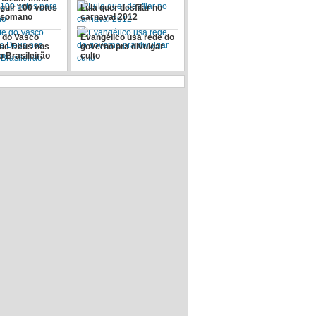
guir 100 votos
Lula quer desfilar no
ssomano
carnaval 2012
e do Vasco
Evangélico usa rede do
que Deus nos
governo pra divulgar
o Brasileirão
culto