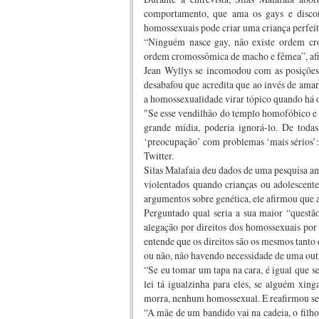
comportamento, que ama os gays e discor
homossexuais pode criar uma criança perfeit
“Ninguém nasce gay, não existe ordem cr
ordem cromossômica de macho e fêmea”, afi
Jean Wyllys se incomodou com as posições 
desabafou que acredita que ao invés de amar,
a homossexualidade virar tópico quando há o
"Se esse vendilhão do templo homofóbico e s
grande mídia, poderia ignorá-lo. De toda
‘preocupação’ com problemas ‘mais sérios’:
Twitter.
Silas Malafaia deu dados de uma pesquisa 
violentados quando crianças ou adolescent
argumentos sobre genética, ele afirmou que
Perguntado qual seria a sua maior “questã
alegação por direitos dos homossexuais por 
entende que os direitos são os mesmos tanto
ou não, não havendo necessidade de uma outra
“Se eu tomar um tapa na cara, é igual que 
lei tá igualzinha para eles, se alguém xin
morra, nenhum homossexual. E reafirmou seu
“A mãe de um bandido vai na cadeia, o filho 