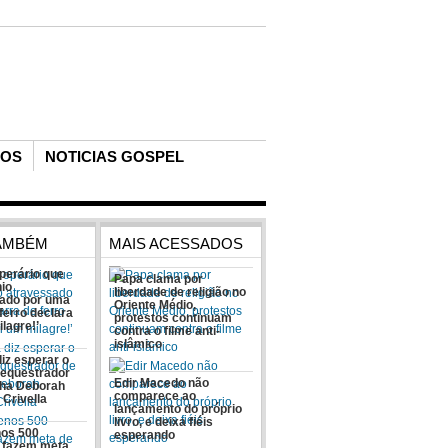
COS
NOTICIAS GOSPEL
TAMBÉM
MAIS ACESSADOS
perário que
Papa clama por
nio
liberdade de religião no
ado por uma
Oriente Médio,
ferro declara
protestos continuam
ilagre!’
contra o filme anti-
islâmico
diz esperar o
equestrador
Edir Macedo não
ilha Deborah
comparece ao
 Crivella
lançamento do próprio
livro, e deixa fiéis
nos 500
esperando
 fazem meta