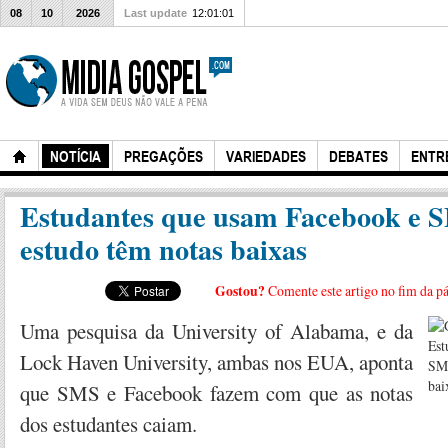
08
10
2026
Last update
12:01:01
NOTÍCIA
PREGAÇÕES
VARIEDADES
DEBATES
ENTR
Estudantes que usam Facebook e 
estudo têm notas baixas
Gostou?
Comente este artigo no fim da p
Uma pesquisa da University of Alabama, e da
Lock Haven University, ambas nos EUA, aponta
que SMS e Facebook fazem com que as notas
dos estudantes caiam.