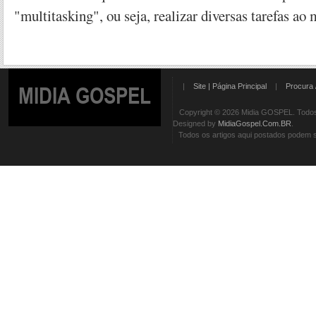
"multitasking", ou seja, realizar diversas tarefas a
|
Site | Página Principal
|
Procura 
MIDIA GOSPEL
Copyright © 2026 Midia GOSPEL. Todos 
Designed by
MidiaGospel.Com.BR
.
Todos os artigos aqui postados podem se