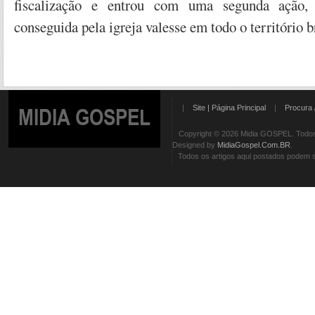
fiscalização e entrou com uma segunda ação,
conseguida pela igreja valesse em todo o território br
|
Site | Página Principal
|
Procura 
MIDIA GOSPEL
Copyright © 2026 Midia GOSPEL. Todos 
Designed by
MidiaGospel.Com.BR
.
Todos os artigos aqui postados podem se