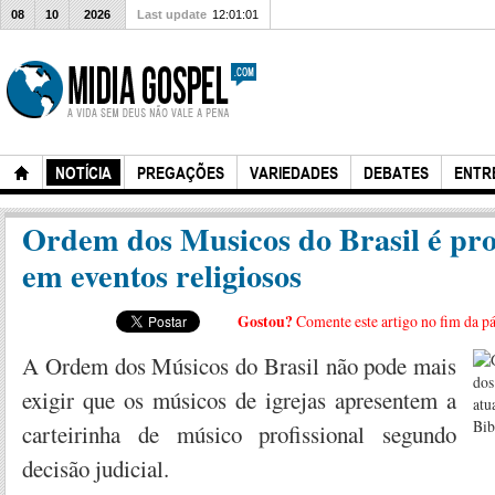
08
10
2026
Last update
12:01:01
NOTÍCIA
PREGAÇÕES
VARIEDADES
DEBATES
ENTR
Ordem dos Musicos do Brasil é pro
em eventos religiosos
Gostou?
Comente este artigo no fim da p
A Ordem dos Músicos do Brasil não pode mais
exigir que os músicos de igrejas apresentem a
carteirinha de músico profissional segundo
decisão judicial.