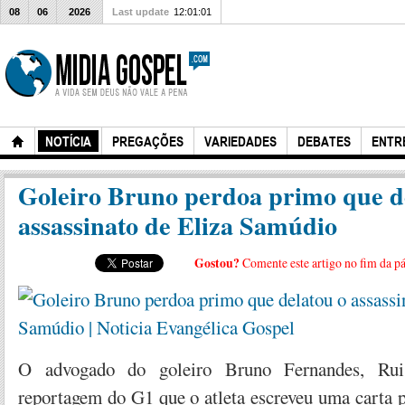
08
06
2026
Last update
12:01:01
NOTÍCIA
PREGAÇÕES
VARIEDADES
DEBATES
ENTR
Goleiro Bruno perdoa primo que d
assassinato de Eliza Samúdio
Gostou?
Comente este artigo no fim da p
O advogado do goleiro Bruno Fernandes, Rui
reportagem do G1 que o atleta escreveu uma carta 