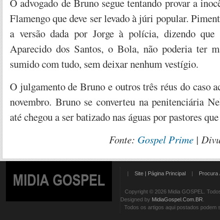
O advogado de Bruno segue tentando provar a inocê
Flamengo que deve ser levado à júri popular. Pimenta
a versão dada por Jorge à polícia, dizendo que 
Aparecido dos Santos, o Bola, não poderia ter m
sumido com tudo, sem deixar nenhum vestígio.
O julgamento de Bruno e outros três réus do caso a
novembro. Bruno se converteu na penitenciária N
até chegou a ser batizado nas águas por pastores que
Fonte:
Gospel Prime
| Div
|
Site | Página Principal
|
Procura 
MIDIA GOSPEL
Copyright © 2026 Midia GOSPEL. Todos 
Designed by
MidiaGospel.Com.BR
.
Todos os artigos aqui postados podem se