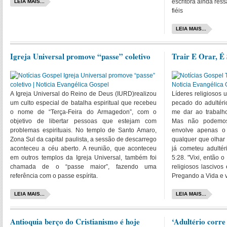
escritora ainda ress
LEIA MAIS...
fiéis
LEIA MAIS...
Igreja Universal promove “passe” coletivo
Trair E Orar, 
A Igreja Universal do Reino de Deus (IURD)realizou
Líderes religiosos 
um culto especial de batalha espiritual que recebeu
pecado do adultéri
o nome de “Terça-Feira do Armagedon”, com o
me dar ao trabalh
objetivo de libertar pessoas que estejam com
Mas não podemos
problemas espirituais. No templo de Santo Amaro,
envolve apenas o 
Zona Sul da capital paulista, a sessão de descarrego
qualquer que olhar
aconteceu a céu aberto. A reunião, que aconteceu
já cometeu adultér
em outros templos da Igreja Universal, também foi
5:28. "Vixi, então o
chamada de o “passe maior”, fazendo uma
religiosos lascivo
referência com o passe espírita.
Pregando a Vida e 
LEIA MAIS...
LEIA MAIS...
Antioquia berço do Cristianismo é hoje
‘Adultério corre 