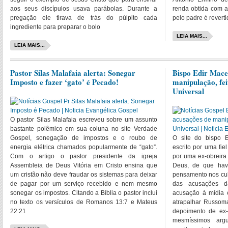
aos seus discípulos usava parábolas. Durante a
renda obtida com a
pregação ele tirava de trás do púlpito cada
pelo padre é revert
ingrediente para preparar o bolo
LEIA MAIS...
LEIA MAIS...
Pastor Silas Malafaia alerta: Sonegar
Bispo Edir Mace
Imposto e fazer ‘gato’ é Pecado!
manipulação, fei
Universal
O pastor Silas Malafaia escreveu sobre um assunto
bastante polêmico em sua coluna no site Verdade
Gospel, sonegação de impostos e o roubo de
O site do bispo 
energia elétrica chamados popularmente de “gato”.
escrito por uma fie
Com o artigo o pastor presidente da igreja
por uma ex-obreira
Assembleia de Deus Vitória em Cristo ensina que
Deus, de que have
um cristão não deve fraudar os sistemas para deixar
pensamento nos cul
de pagar por um serviço recebido e nem mesmo
das acusações d
sonegar os impostos. Citando a Bíblia o pastor inclui
acusação à mídia 
no texto os versículos de Romanos 13:7 e Mateus
atrapalhar Russom
22:21
depoimento de ex-
mesmíssimos arg