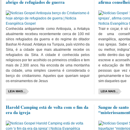
abrigo de refugiados de guerra
afirma conselhe
Conhecida antigamente como Antioquia, a Antakya
Trair e coçar, é só 
atualmente recebeu recentemente cerca de 100 mil
de uma conselhe
sírios refugiados da guerra e do regime do ditador
evangélica, aponta
Bashar Al-Assad. Antakya na Turquia, país vizinho da
nas igrejas. Sabe 
Síria, é a cidade que mais atualmente recebe os
ou melhor, indigna
refugiados da Síria. A cidade é conhecida pelos
solto dentro das ig
religiosos por ter acolhido os primeiros cristãos e tem
escreve e aconselh
mais de 2.300 anos. Na encosta de uma montanha
e educação de fil
da cidade, uma simples caverna é considerada o
pessoas que vez 
berço do cristianismo. Aqueles que queriam seguir
genuinamente e bus
os ensinamentos de Jesus
sim daqueles que
LEIA MAIS...
LEIA MAIS...
Harold Camping está de volta com o fim da
Sangue de santo 
era da igreja
“misteriosamente