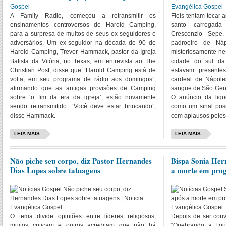
A Family Radio, começou a retransmitir os
Fieis tentam tocar
ensinamentos controversos de Harold Camping,
santo carregada
para a surpresa de muitos de seus ex-seguidores e
Crescenzio Sepe
adversários. Um ex-seguidor na década de 90 de
padroeiro de Náp
Harold Camping, Trevor Hammack, pastor da Igreja
misteriosamente nes
Batista da Vitória, no Texas, em entrevista ao The
cidade do sul da 
Christian Post, disse que “Harold Camping está de
estavam presentes
volta, em seu programa de rádio aos domingos”,
cardeal de Nápole
afirmando que as antigas provisões de Camping
sangue de São Gen
sobre ‘o fim da era da igreja’, estão novamente
O anúncio da liqu
sendo retransmitido. “Você deve estar brincando”,
como um sinal posi
disse Hammack.
com aplausos pelos
LEIA MAIS...
LEIA MAIS...
Não piche seu corpo, diz Pastor Hernandes
Bispa Sonia Her
Dias Lopes sobre tatuagens
a morte em pro
O tema divide opiniões entre líderes religiosos,
Depois de ser conv
muitos criticam e outros acreditam que não há
“Quebrando a Lou