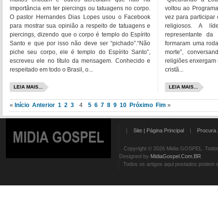
importância em ter piercings ou tatuagens no corpo.
voltou ao Programa
O pastor Hernandes Dias Lopes usou o Facebook
vez para participar
para mostrar sua opinião a respeito de tatuagens e
religiosos. A l
piercings, dizendo que o corpo é templo do Espírito
representante da
Santo e que por isso não deve ser “pichado”.“Não
formaram uma roda 
piche seu corpo, ele é templo do Espírito Santo”,
morte”, conversa
escreveu ele no título da mensagem. Conhecido e
religiões enxergam 
respeitado em todo o Brasil, o...
cristã...
LEIA MAIS...
LEIA MAIS...
«
Início
Anterior
1
2
3
4
5
6
7
8
9
10
Próximo
Fim
»
|
Site | Página Principal
|
Procura 
MIDIA GOSPEL
Copyright © 2026 Midia GOSPEL. Todos 
Designed by
MidiaGospel.Com.BR
.
Todos os artigos aqui postados podem se