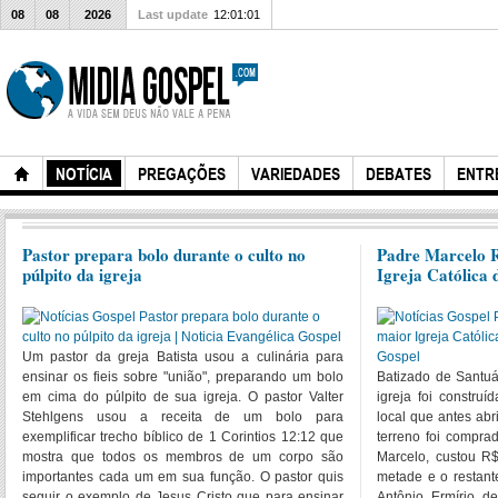
08
08
2026
Last update
12:01:01
NOTÍCIA
PREGAÇÕES
VARIEDADES
DEBATES
ENTR
Pastor prepara bolo durante o culto no
Padre Marcelo R
púlpito da igreja
Igreja Católica 
Um pastor da greja Batista usou a culinária para
ensinar os fieis sobre "união", preparando um bolo
Batizado de Santuá
em cima do púlpito de sua igreja. O pastor Valter
igreja foi constru
Stehlgens usou a receita de um bolo para
local que antes abr
exemplificar trecho bíblico de 1 Corintios 12:12 que
terreno foi compr
mostra que todos os membros de um corpo são
Marcelo, custou R
importantes cada um em sua função. O pastor quis
metade e o restant
seguir o exemplo de Jesus Cristo que para ensinar
Antônio Ermírio d