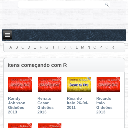
A
B
C
D
E
F
G
H
I
J
K
L
M
N
O
P
Q
R
S
T
U
V
W
X
Y
Z
#
Itens começando com R
Randy
Renato
Ricardo
Ricardo
Johnson
Cesar
Italo 26-04-
Ítalo
Gideões
Gideões
2011
Gideões
2013
2013
2013