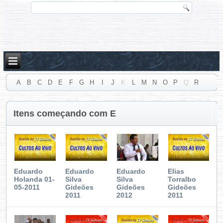
A
B
C
D
E
F
G
H
I
J
K
L
M
N
O
P
Q
R
S
T
U
V
W
X
Y
Z
#
Itens começando com E
Eduardo
Eduardo
Eduardo
Elias
Holanda 01-
Silva
Silva
Torralbo
05-2011
Gideões
Gideões
Gideões
2011
2012
2011