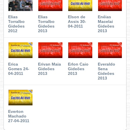
Elias
Elias
Elson de
Enéias
Torralbo
Torralbo
Assis 30-
Macelai
Gideões
Gideões
04-2011
Gideões
2012
2013
2013
Erica
Erivan Maia
Erlon Caio
Everaldo
Gomes 24-
Gideões
Gideões
Sena
04-2011
2013
2013
Gideões
2013
Everton
Machado
27-04-2011