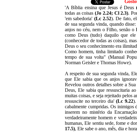
Gost
'A Bíblia ensina que Jesus é Deus
todas as coisas
(Jo 2.24; Cl 2.3)
. Po
'em sabedoria'
(Lc 2.52
). De fato, 
de sua segunda vinda, quando disse:
anjos no céu, nem o Filho, senão o
como Deus (tudo) daquilo que ele
(conhecedor de todas as coisas), 
Deus o seu conhecimento era ilimitado
Como homem, tinha limitado conhec
tempo de sua volta" (Manual Popul
Norman Geisler e Thomas Howe).
A respeito de sua segunda vinda, E
que Ele sabia que os anjos ignorav
Revelou outros detalhes sobre a Sua
Deus, Ele sabia que ressuscitaria a
muitas coisas, e seja rejeitado pelos a
ressuscite no terceiro dia'
(Lc 9.22
)
cabalmente cumpridas. Os inimigos d
inserem no mistério da Encarnaç
verdadeiramente homem e verdadeira
humanas, Ele sentiu sede, fome e dor
17.5)
, Ele sabe o ano, mês, dia e ho