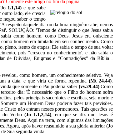
ou?
Comente este artigo no fim da página
(Jo 1.1,14)
e que sabe
r outro lado, ele crescia
ele negou saber o tempo
 'A respeito daquele dia ou da hora ninguém sabe; nemos
 Pai'. SOLUÇÃO: 'Temos de distinguir o que Jesus sabia
 sabia como homem. como Deus, Jesus era onisciente
mas como homem era limitado em seu conhecimento. Como
, pleno, isento de etapas; Ele sabia o tempo de sua volta;
imento, pois "cresceu no conhecimento', e não sabia o
ar de Dúvidas, Enigmas e "Contradições" da Bíblia -
le revelou, como homem, um conhecimento seletivo. Veja
am a data, e que viria de forma repentina
(Mt 24.44)
.
 vinda que somente o Pai poderia saber
(vv.29-44)
.Como
o terceiro dia: 'É necessário que o Filho do homem sofra
nciãos, pelos principais sacerdotes e escribas, seja morto e
. Somente um Homem-Deus poderia fazer tais previsões,
e Cristo não entram nesses pormenores. Tais questões se
ão do Verbo
(Jo 1.1,2,14)
, em que se diz que Jesus é
mente Deus. Aqui na terra, com algumas das limitações
es. Agora, após haver reasumido a sua glória anterior
(Jo
ra de Sua segunda vinda.