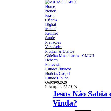
Home
Notícia
Brasil
Ciência
Digital
Mundo
Religião
Saude
Pregações
Variedades
Programas Diarios
Gideões Missionarios - GMUH
Debates
Entrevista
Estudos Biblicos
Noticias Gospel
Estudo Biblico
Qui
08
06
2026
Last update
12:01:01
Jesus Não Sabia 
Vinda?