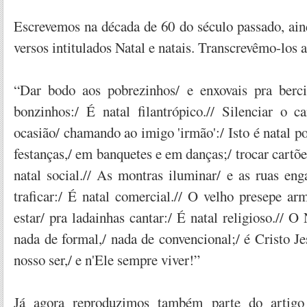
Escrevemos na década de 60 do século passado, ain
versos intitulados Natal e natais. Transcrevêmo-los a
“Dar bodo aos pobrezinhos/ e enxovais pra berci
bonzinhos:/ É natal filantrópico.// Silenciar o 
ocasião/ chamando ao imigo 'irmão':/ Isto é natal po
festanças,/ em banquetes e em danças;/ trocar cartõe
natal social.// As montras iluminar/ e as ruas eng
traficar:/ É natal comercial.// O velho presepe ar
estar/ pra ladainhas cantar:/ É natal religioso.// O 
nada de formal,/ nada de convencional;/ é Cristo J
nosso ser,/ e n'Ele sempre viver!”
Já agora reproduzimos também parte do artig