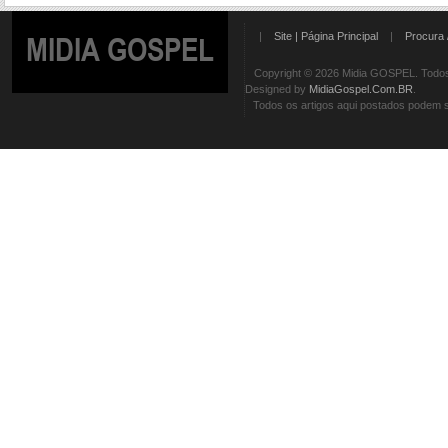
|
Site | Página Principal
|
Procura 
MIDIA GOSPEL
Copyright © 2026 Midia GOSPEL. Todos 
Designed by
MidiaGospel.Com.BR
.
Todos os artigos aqui postados podem se