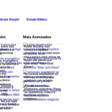
ticias Gospel
Estudo Biblico
bém
Mais Acessados
8 anos doa
Eddie Murphy não
dinheiro a
consome bebida
 leucemia
alcoólica há dezoito anos
Passageiro abre porta de
avião em pleno voo
a evangélica
querendo “falar com
a na abertura
Deus”
adas de
ausa
o em
Terrorista analfabeto se
ntes do
entrega achando que
sileiro
ganharia um prêmio
bloqueia
Aiatolá incentiva
bscenas e
protestos violentos; Papa
to em
se manifesta contra o
s SMS
fundamentalismo
religioso
e MicroChips
os nos Estados
ato falso