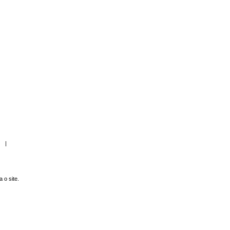
|
 o site.