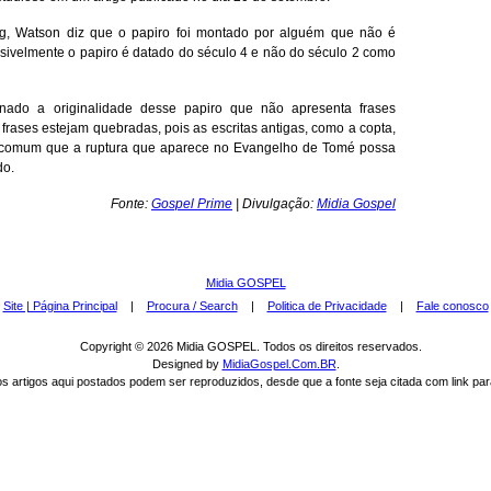
ing, Watson diz que o papiro foi montado por alguém que não é
ssivelmente o papiro é datado do século 4 e não do século 2 como
onado a originalidade desse papiro que não apresenta frases
frases estejam quebradas, pois as escritas antigas, como a copta,
incomum que a ruptura que aparece no Evangelho de Tomé possa
do.
Fonte:
Gospel Prime
| Divulgação:
Midia Gospel
Midia GOSPEL
|
Site | Página Principal
|
Procura / Search
|
Politica de Privacidade
|
Fale conosco
Copyright © 2026 Midia GOSPEL. Todos os direitos reservados.
Designed by
MidiaGospel.Com.BR
.
s artigos aqui postados podem ser reproduzidos, desde que a fonte seja citada com link para