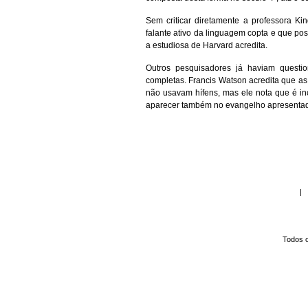
Sem criticar diretamente a professora K
falante ativo da linguagem copta e que po
a estudiosa de Harvard acredita.
Outros pesquisadores já haviam questi
completas. Francis Watson acredita que as 
não usavam hífens, mas ele nota que é 
aparecer também no evangelho apresenta
Todos o