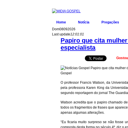
Home
Notícia
Pregações
Dom
08
09
2026
Last update
12:01:01
Papiro que cita mulher
especialista
Gosto
O professor Francis Watson, da Universid
pela professora Karen King da Universida
segundo reportagem do jornal The Guardia
Watson acredita que o papiro chamado de
todos os fragmentos de frases que aparec
apenas algumas alterações.
“Eu ficaria muito surpreso se não fosse u
composta desta forma no século 4º, diz o e