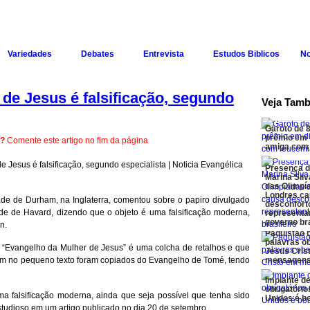
Variedades
Debates
Entrevista
Estudos Biblicos
No
 de Jesus é falsificação, segundo
Veja Tam
Garoto de 
prêmio em 
u?
Comente este artigo no fim da página
amiga com
Presença d
Marina Silv
das Olimpí
Londres c
ade de Durham, na Inglaterra, comentou sobre o papiro divulgado
desconfort
de de Havard, dizendo que o objeto é uma falsificação moderna,
representa
governo bra
n.
Paquistão 
palavras o
 “Evangelho da Mulher de Jesus” é uma colcha de retalhos e que
Jesus Cris
em no pequeno texto foram copiados do Evangelho de Tomé, tendo
mensagen
Implante d
obrigatóri
ma falsificação moderna, ainda que seja possível que tenha sido
Unidos é bo
studioso em um artigo publicado no dia 20 de setembro.