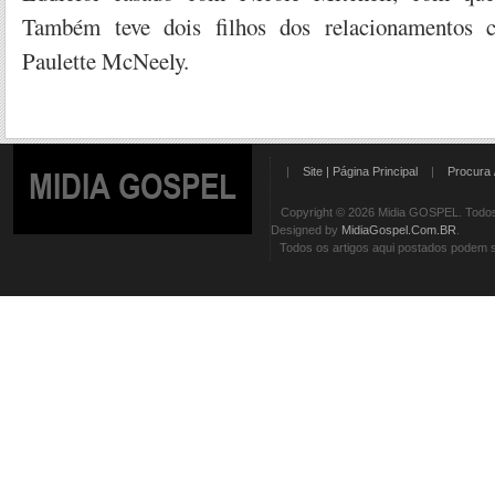
Também teve dois filhos dos relacionamento
Paulette McNeely.
|
Site | Página Principal
|
Procura 
MIDIA GOSPEL
Copyright © 2026 Midia GOSPEL. Todos 
Designed by
MidiaGospel.Com.BR
.
Todos os artigos aqui postados podem se