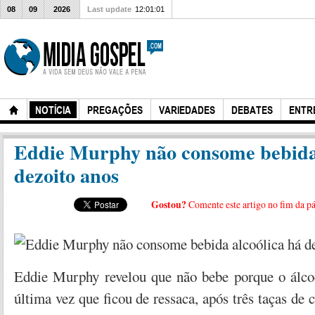
08
09
2026
Last update
12:01:01
NOTÍCIA
PREGAÇÕES
VARIEDADES
DEBATES
ENTR
Eddie Murphy não consome bebida 
dezoito anos
Gostou?
Comente este artigo no fim da p
Eddie Murphy revelou que não bebe porque o álco
última vez que ficou de ressaca, após três taças d