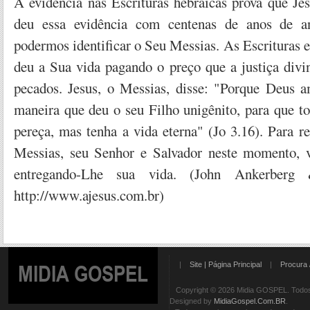
A evidência nas Escrituras hebraicas prova que Je
deu essa evidência com centenas de anos de an
podermos identificar o Seu Messias. As Escrituras
deu a Sua vida pagando o preço que a justiça divi
pecados. Jesus, o Messias, disse: "Porque Deus 
maneira que deu o seu Filho unigênito, para que t
pereça, mas tenha a vida eterna" (Jo 3.16). Para 
Messias, seu Senhor e Salvador neste momento, v
entregando-Lhe sua vida. (John Ankerber
http://www.ajesus.com.br)
|
Site | Página Principal
|
Procura 
MIDIA GOSPEL
Copyright © 2026 Midia GOSPEL. Todos 
Designed by
MidiaGospel.Com.BR
.