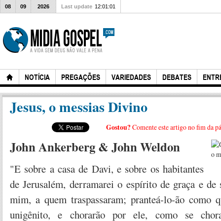
08
09
2026
Last update
12:01:01
NOTÍCIA
PREGAÇÕES
VARIEDADES
DEBATES
ENTR
Jesus, o messias Divino
Gostou?
Comente este artigo no fim da p
John Ankerberg & John Weldon
"E sobre a casa de Davi, e sobre os habitantes
de Jerusalém, derramarei o espírito de graça e de 
mim, a quem traspassaram; pranteá-lo-ão como 
unigênito, e chorarão por ele, como se cho