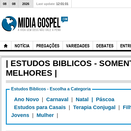
08
08
2026
Last update
12:01:01
NOTÍCIA
PREGAÇÕES
VARIEDADES
DEBATES
ENTR
| ESTUDOS BIBLICOS - SOMEN
MELHORES |
Estudos Biblicos - Escolha a Categoria
Ano Novo
|
Carnaval
|
Natal |
Páscoa
Estudos para Casais
|
Terapia Conjugal
|
Fil
Jovens
|
Mulher
|