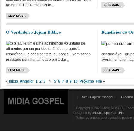
no Salmo 100:4 esta escrito...
LEIA MAIS...
LEIA MAIS...
O Verdadeiro Jejum Bíblico
Benefícios do O
O jejum é uma abstinência voluntária de
alimentos por um período definido e propósito
específico. Ele pode ser total ou parcial. Vem sendo
considerável gru
praticado pela humanidade em todas...
tiveram uma formaç
LEIA MAIS...
LEIA MAIS...
«
Início
Anterior
1
2
3
4
5
6
7
8
9
10
Próximo
Fim
»
|
Site | Página Principal
|
Procura 
MIDIA GOSPEL
Copyright © 2026 Midia GOSPEL. Todos 
Designed by
MidiaGospel.Com.BR
.
Todos os artigos aqui postados podem se