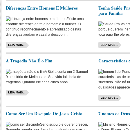
Diferenças Entre Homens E Mulheres
Tenha Saúde Pra 
para Família
Existe uma
enorme diferença entre o homem e a mulher. O
contínuo reconhecimento e aprendizado destas
porque querem lhe 
diferenças ajudam o casal a descobrir...
toca para lhe oferec
LEIA MAIS...
LEIA MAIS...
A Tragédia Não É o Fim
Características
A Bíblia conta em 2 Samuel
Pens
9 a história de Mefibosete. Sua vida foi cheia de
características de
tragédias. Quando ele tinha cinco anos...
sucedido. Não há u
qualidades aparece
LEIA MAIS...
LEIA MAIS...
Como Ser Um Discipulo De Jesus Cristo
7 nomes de Deus
Ser discípulo e querer crescer.
Somente aquele que descobre a alegria em crescer
o Deus Eterno, o D