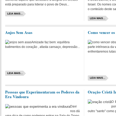
está preparado para liderar o povo de Deus...
Israel. Os nomes c
o conteúdo deste s
LEIA MAIS...
LEIA MAIS...
Anjos Sem Asas
Como vencer os 
Amizade faz bem: equilibra
batimentos do coração , afasta cansaço, depressão...
parte intrínseca da 
enfrentaremos lutas
LEIA MAIS...
LEIA MAIS...
Pessoas que Experimentaram os Poderes da
Oração Cristã I
Era Vindoura
O 
Davi
por
nos dá
outro "santo" como 
uma dica de como podemos entrar na Sala do Trono,