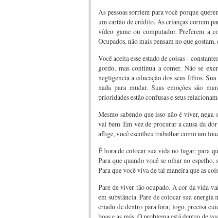
As pessoas sorriem para você porque querem
um cartão de crédito. As crianças correm para
vídeo game ou computador. Preferem a co
Ocupados, não mais pensam no que gostam, q
Você aceita esse estado de coisas - constant
gordo, mas continua a comer. Não se exerc
negligencia a educação dos seus filhos. Su
nada para mudar. Suas emoções são marca
prioridades estão confusas e seus relacion
Mesmo sabendo que isso não é viver, nega-s
vai bem. Em vez de procurar a causa da dor 
aflige, você escolheu trabalhar como um louc
É hora de colocar sua vida no lugar; para q
Para que quando você se olhar no espelho, 
Para que você viva de tal maneira que as co
Pare de viver tão ocupado. A cor da vida va
em substância. Pare de colocar sua energia n
criado de dentro para fora; logo, precisa cu
boas e as más. O problema está dentro de voc