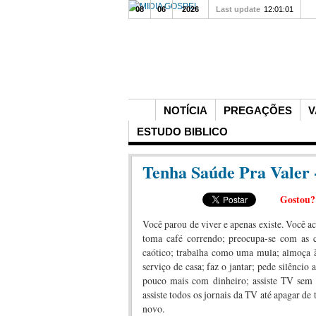
08
06
2026
Last update
12:01:01
NOTÍCIA
PREGAÇÕES
V
ESTUDO BIBLICO
Tenha Saúde Pra Valer 
Gostou
Você parou de viver e apenas existe. Você ac
toma café correndo; preocupa-se com as co
caótico; trabalha como uma mula; almoça às
serviço de casa; faz o jantar; pede silêncio 
pouco mais com dinheiro; assiste TV sem 
assiste todos os jornais da TV até apagar de
novo.