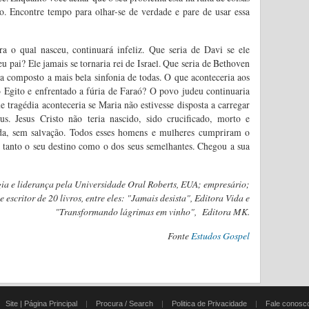
o. Encontre tempo para olhar-se de verdade e pare de usar essa
a o qual nasceu, continuará infeliz. Que seria de Davi se ele
 pai? Ele jamais se tornaria rei de Israel. Que seria de Bethoven
ria composto a mais bela sinfonia de todas. O que aconteceria aos
o Egito e enfrentado a fúria de Faraó? O povo judeu continuaria
 tragédia aconteceria se Maria não estivesse disposta a carregar
. Jesus Cristo não teria nascido, sido crucificado, morto e
dida, sem salvação. Todos esses homens e mulheres cumpriram o
tanto o seu destino como o dos seus semelhantes. Chegou a sua
gia e liderança pela Universidade Oral Roberts, EUA; empresário;
 escritor de 20 livros, entre eles: "Jamais desista", Editora Vida e
"Transformando lágrimas em vinho", Editora MK.
Fonte
Estudos Gospel
|
Site | Página Principal
|
Procura / Search
|
Politica de Privacidade
|
Fale conosc