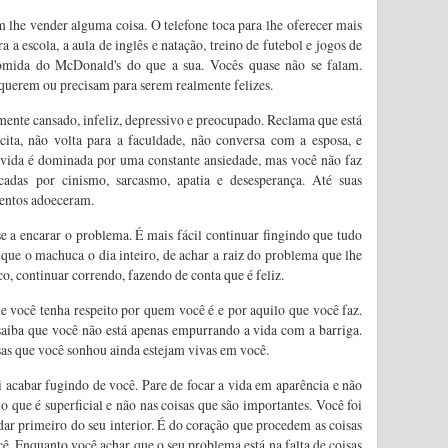
 lhe vender alguma coisa. O telefone toca para lhe oferecer mais
 a escola, a aula de inglês e natação, treino de futebol e jogos de
mida do McDonald's do que a sua. Vocês quase não se falam.
uerem ou precisam para serem realmente felizes.
emente cansado, infeliz, depressivo e preocupado. Reclama que está
ita, não volta para a faculdade, não conversa com a esposa, e
a vida é dominada por uma constante ansiedade, mas você não faz
das por cinismo, sarcasmo, apatia e desesperança. Até suas
amentos adoeceram.
e a encarar o problema. É mais fácil continuar fingindo que tudo
que o machuca o dia inteiro, de achar a raiz do problema que lhe
o, continuar correndo, fazendo de conta que é feliz.
ue você tenha respeito por quem você é e por aquilo que você faz.
saiba que você não está apenas empurrando a vida com a barriga.
isas que você sonhou ainda estejam vivas em você.
i acabar fugindo de você. Pare de focar a vida em aparência e não
o que é superficial e não nas coisas que são importantes. Você foi
idar primeiro do seu interior. É do coração que procedem as coisas
ê. Enquanto você achar que o seu problema está na falta de coisas