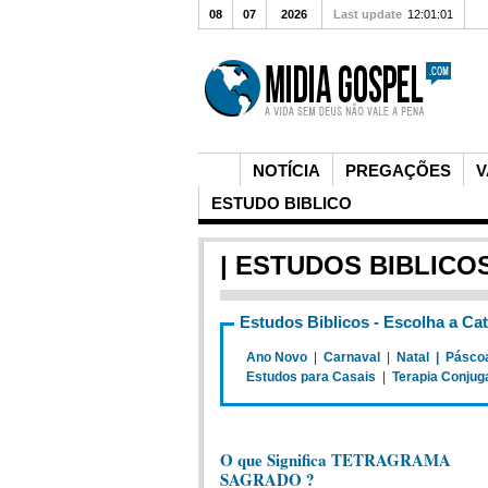
08
07
2026
Last update
12:01:01
NOTÍCIA
PREGAÇÕES
V
ESTUDO BIBLICO
| ESTUDOS BIBLICO
Estudos Biblicos - Escolha a Ca
Ano Novo
|
Carnaval
|
Natal |
Pásco
Estudos para Casais
|
Terapia Conjug
O que Significa TETRAGRAMA
SAGRADO ?