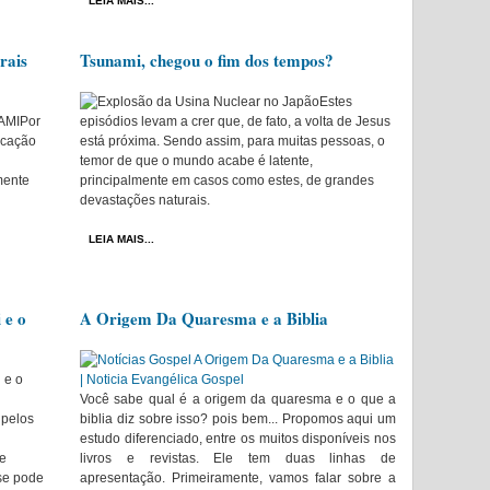
LEIA MAIS...
rais
Tsunami, chegou o fim dos tempos?
Estes
Por
episódios levam a crer que, de fato, a volta de Jesus
licação
está próxima. Sendo assim, para muitas pessoas, o
temor de que o mundo acabe é latente,
mente
principalmente em casos como estes, de grandes
devastações naturais.
LEIA MAIS...
 e o
A Origem Da Quaresma e a Biblia
Você sabe qual é a origem da quaresma e o que a
 pelos
biblia diz sobre isso? pois bem... Propomos aqui um
estudo diferenciado, entre os muitos disponíveis nos
te
livros e revistas. Ele tem duas linhas de
se pode
apresentação. Primeiramente, vamos falar sobre a