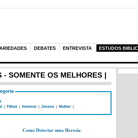
ARIEDADES
DEBATES
ENTREVISTA
ESTUDOS BIBLI
S - SOMENTE OS MELHORES |
tegoria
a
al
|
Filhos
|
Homens
|
Jovens
|
Mulher
|
Como Detectar uma Heresia