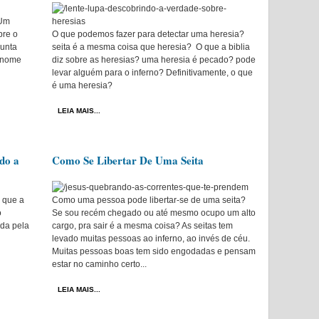
Um
bre o
O que podemos fazer para detectar uma heresia?
unta
seita é a mesma coisa que heresia? O que a biblia
o nome
diz sobre as heresias? uma heresia é pecado? pode
levar alguém para o inferno? Definitivamente, o que
é uma heresia?
LEIA MAIS...
do a
Como Se Libertar De Uma Seita
a que a
Como uma pessoa pode libertar-se de uma seita?
o
Se sou recém chegado ou até mesmo ocupo um alto
da pela
cargo, pra sair é a mesma coisa? As seitas tem
levado muitas pessoas ao inferno, ao invés de céu.
Muitas pessoas boas tem sido engodadas e pensam
estar no caminho certo...
LEIA MAIS...