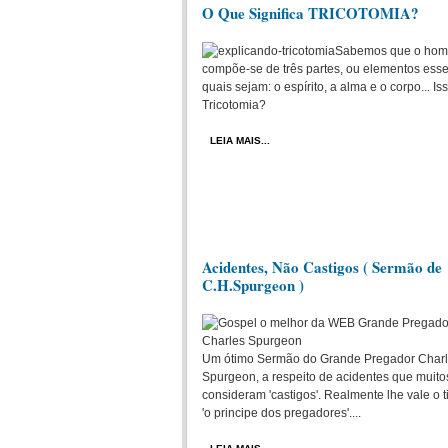
O Que Significa TRICOTOMIA?
Sabemos que o ho
compõe-se de três partes, ou elementos esse
quais sejam: o espírito, a alma e o corpo... Is
Tricotomia?
LEIA MAIS...
Acidentes, Não Castigos ( Sermão de
C.H.Spurgeon )
Um ótimo Sermão do Grande Pregador Char
Spurgeon, a respeito de acidentes que muito
consideram 'castigos'. Realmente lhe vale o t
'o principe dos pregadores'....