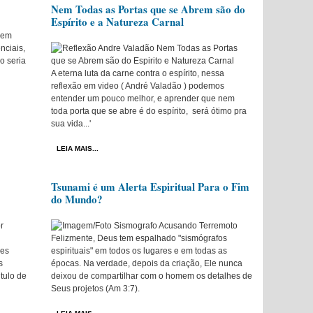
Nem Todas as Portas que se Abrem são do
Espírito e a Natureza Carnal
mem
nciais,
so seria
A eterna luta da carne contra o espírito, nessa
reflexão em video ( André Valadão ) podemos
entender um pouco melhor, e aprender que nem
toda porta que se abre é do espírito, será ótimo pra
sua vida...'
LEIA MAIS...
Tsunami é um Alerta Espiritual Para o Fim
do Mundo?
Felizmente, Deus tem espalhado "sismógrafos
les
espirituais" em todos os lugares e em todas as
s
épocas. Na verdade, depois da criação, Ele nunca
itulo de
deixou de compartilhar com o homem os detalhes de
Seus projetos (Am 3:7).