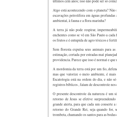
últimos cem anos; isso não pode ser só coinc
Algo está acontecendo com o planeta? Não s
escavações petrolífera em águas profundas 
ambiental, à fauna e a flora marinha?
A terra já não pode respirar, impermeabil
enchentes como se vê em São Paulo a cada f
os frutos e é entupida de agro tóxicos e fert
Sem floresta expulsa seus animais para as
estimação, cortada por estradas mal planeja
providencia. Parece que isso é normal e que
A mordomia da terra está por um fio, defen
mas que valorize o meio ambiente, é mais 
Escatologia está na ordem do dia, e não s
registros bíblicos , falam de descontrole nos e
O presente descontrole da natureza é um si
retorno de Jesus se efetive surpreendendo
grande alerta, para que cada um conserte a 
retorno do Grande Rei, seja quando for, 
trombeta, chamando os santos para as bodas 