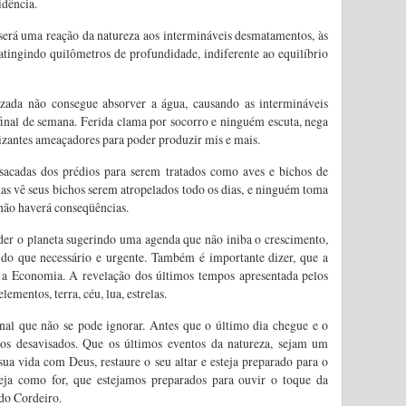
idência.
erá uma reação da natureza aos intermináveis desmatamentos, às
atingindo quilômetros de profundidade, indiferente ao equilíbrio
izada não consegue absorver a água, causando as intermináveis
inal de semana. Ferida clama por socorro e ninguém escuta, nega
ilizantes ameaçadores para poder produzir mis e mais.
 sacadas dos prédios para serem tratados como aves e bichos de
das vê seus bichos serem atropelados todo os dias, e ninguém toma
 não haverá conseqüências.
der o planeta sugerindo uma agenda que não iniba o crescimento,
do que necessário e urgente. Também é importante dizer, que a
ó a Economia. A revelação dos últimos tempos apresentada pelos
lementos, terra, céu, lua, estrelas.
nal que não se pode ignorar. Antes que o último dia chegue e o
 os desavisados. Que os últimos eventos da natureza, sejam um
sua vida com Deus, restaure o seu altar e esteja preparado para o
seja como for, que estejamos preparados para ouvir o toque da
do Cordeiro.