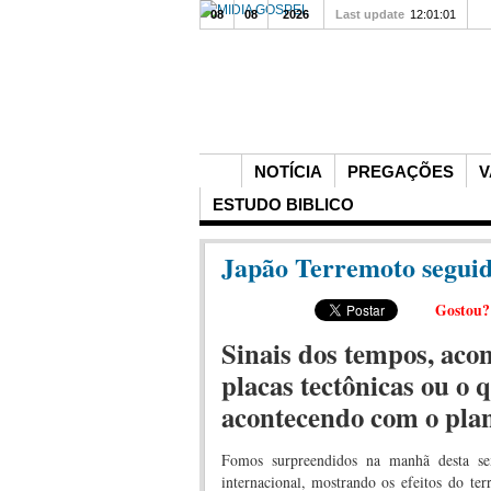
08
08
2026
Last update
12:01:01
NOTÍCIA
PREGAÇÕES
V
ESTUDO BIBLICO
Japão Terremoto segui
Gostou
Sinais dos tempos, ac
placas tectônicas ou o 
acontecendo com o pla
Fomos surpreendidos na manhã desta sex
internacional, mostrando os efeitos do te