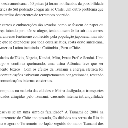
oeste americana . 50 países já foram notificados da possibilidade
rica do Sul podendo chegar até ao Chile. Um outro problema que
xos tardios decorrentes do terremoto ocorrido.
e carros e embarcações são levados como se fossem de papel ou
eça lutando para não se afogar, tentando sem êxito sair dos carros.
aaram esse fenômeno conhecido pela população japonesa, mas não
 que se estendesse por toda costa asiática, costa oeste americana,
America Latina incluindo a Colômbia , Peru e Chile.
idades de Tókio, Nagoia, Kendai, Mito, Iwate Pref. e Sendai. Uma
o fogo e continua queimando, uma usina Atômica teve que ser
mento tóxico . Com os efeitos da Tsunami a energia elétrica foi
elecomunicações estiveram completamente congestionada, restando
comunicações internas e externas.
ompidos na maioria das cidades, o Metro desligado,os transportes
dades atingidas pelo Tsunami, causando intensa intranquilidade
ucessivas sejam uma simples fatalidade? A Tsunami de 2004 na
terremoto do Chile ano passado, Os dilúvios nas serras do Rio de
ina e agora o Terremoto no Japão seguido do maior Tsunami dos