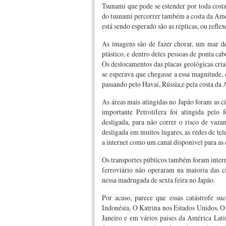
Tsunami que pode se estender por toda costa 
do tsunami percorrer também a costa da Amé
está sendo esperado são as réplicas, ou refle
As imagens são de fazer chorar, um mar d
plástico, e dentro deles pessoas de ponta cab
Os deslocamentos das placas geológicas cri
se esperava que chegasse a essa magnitude, e
passando pelo Havaí, Rússia,e pela costa da 
As áreas mais atingidas no Japão foram as c
importante Petrolífera foi atingida pel
desligada, para não correr o risco de vaza
desligada em muitos lugares, as redes de t
a internet como um canal disponivel para as 
Os transportes públicos também foram interr
ferroviário não operaram na maioria das ci
nessa madrugada de sexta feira no Japão.
Por acaso, parece que essas catástrofe s
Indonésia, O Katrina nos Estados Unidos, O 
Janeiro e em vários países da América Lat