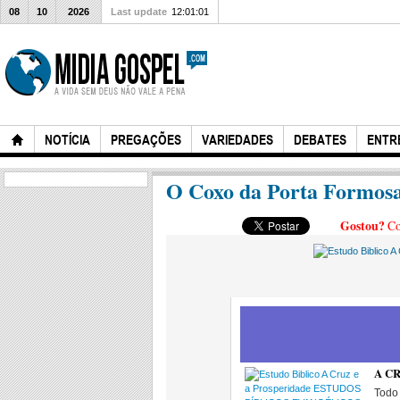
08
10
2026
Last update
12:01:01
NOTÍCIA
PREGAÇÕES
VARIEDADES
DEBATES
ENTR
O Coxo da Porta Formosa 
Gostou?
Co
A CR
Todo