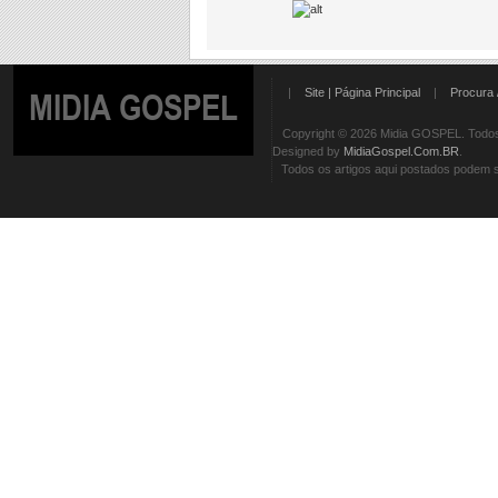
|
Site | Página Principal
|
Procura 
MIDIA GOSPEL
Copyright © 2026 Midia GOSPEL. Todos 
Designed by
MidiaGospel.Com.BR
.
Todos os artigos aqui postados podem se