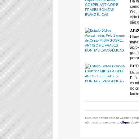
Há i
como 
Os ta
vida 
são 
APRO
Houv
tinh
aprox
gent
pess
ECOL
Os es
Peixe
os mí
do cr
femin
Esta recebendo este newsletter porqu
não receber novamente
clique
abaix