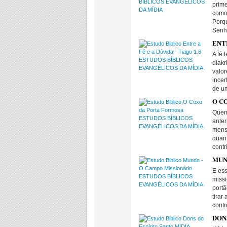
prime
como
Porq
Senh
ENTR
A fé 
diakr
valor
ince
de um
O CO
Quem 
ante
mens
quant
cont
MUND
E es
missi
port
tirar
contr
DONS