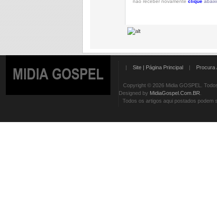
não receber novamente
clique
abaix
|
Site | Página Principal
|
Procura 
MIDIA GOSPEL
Copyright © 2026 Midia GOSPEL. Todos 
Designed by
MidiaGospel.Com.BR
.
Todos os artigos aqui postados podem se