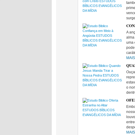
tamb
prime
vence
surg
CONF
A an
alma
uma 
pode
cará
MAI
QUAN
Ouça 
repr
estav
o no
dentr
OFER
Embor
nosso
louvo
entre
desp
MAI