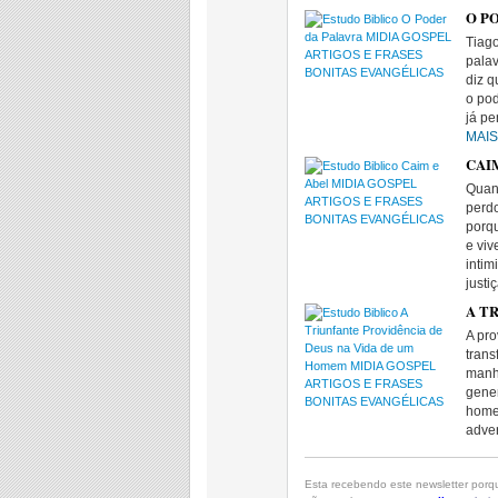
O PO
Tiago
palav
diz q
o pod
já pe
MAI
CAIM
Quand
perdo
porq
e vi
intim
justi
A T
A pro
tran
manh
gener
homem
adve
Esta recebendo este newsletter porqu