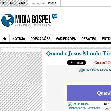
08
07
2026
Last update
12:01:01
NOTÍCIA
PREGAÇÕES
VARIEDADES
DEBATES
ENTR
Quando Jesus Manda Tirar
Gostou?
Co
Quand
DIFI
Jesus