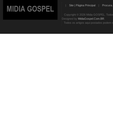
|
Site | Página Principal
|
Procura 
MIDIA GOSPEL
Copyright © 2026 Midia GOSPEL. Todos 
Designed by
MidiaGospel.Com.BR
.
Todos os artigos aqui postados podem se