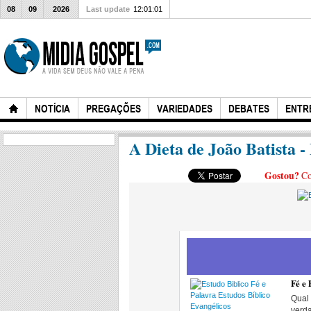
08
09
2026
Last update
12:01:01
NOTÍCIA
PREGAÇÕES
VARIEDADES
DEBATES
ENTR
A Dieta de João Batist
Gostou?
Co
Fé e 
Qual 
verda