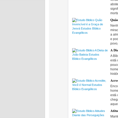
abste
signi
morta
Quão 
Nenhu
mira
a alm
e pod
povo
A Die
A Bíb
está
pouc
home
histó
Acred
Enco
home
está 
cheg
aque
Atitu
Mant