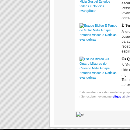
escal
Pers
levan
contr
É Te
A Igr
Josué
pala
receb
espir
Os Q
A Bíb
sido 
algun
Terra
apro
Esta recebendo este newsletter porqu
não receber novamente
clique
abaix