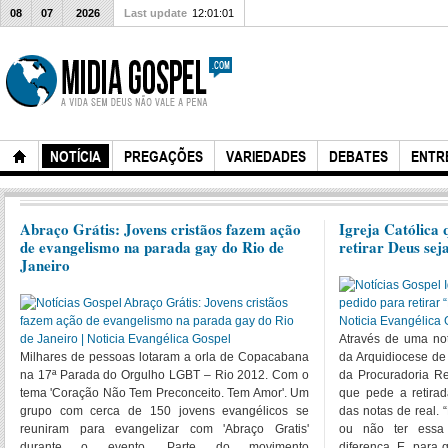
08
07
2026
Last update
12:01:01
NOTÍCIA
PREGAÇÕES
VARIEDADES
DEBATES
ENTR
Abraço Grátis: Jovens cristãos fazem ação
Igreja Católica 
de evangelismo na parada gay do Rio de
retirar Deus sej
Janeiro
Através de uma not
Milhares de pessoas lotaram a orla de Copacabana
da Arquidiocese de
na 17ª Parada do Orgulho LGBT – Rio 2012. Com o
da Procuradoria Re
tema 'Coração Não Tem Preconceito. Tem Amor'. Um
que pede a retirad
grupo com cerca de 150 jovens evangélicos se
das notas de real.
reuniram para evangelizar com 'Abraço Gratis'
ou não ter essa 
durante o evento. Parte do movimento
diferença. E, para 