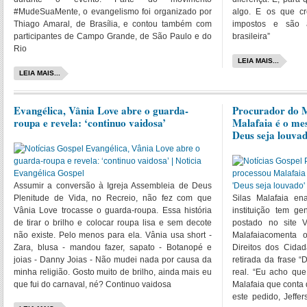
#MudeSuaMente, o evangelismo foi organizado por
algo. E os que 
Thiago Amaral, de Brasília, e contou também com
impostos e são 
participantes de Campo Grande, de São Paulo e do
brasileira”
Rio
LEIA MAIS...
LEIA MAIS...
Evangélica, Vânia Love abre o guarda-
Procurador do 
roupa e revela: ‘continuo vaidosa’
Malafaia é o me
Deus seja louva
Assumir a conversão à Igreja Assembleia de Deus
Plenitude de Vida, no Recreio, não fez com que
Silas Malafaia e
Vânia Love trocasse o guarda-roupa. Essa história
instituição tem ge
de tirar o brilho e colocar roupa lisa e sem decote
postado no site 
não existe. Pelo menos para ela. Vânia usa short -
Malafaiacomenta 
Zara, blusa - mandou fazer, sapato - Botanopé e
Direitos dos Cid
joias - Danny Joias - Não mudei nada por causa da
retirada da frase 
minha religião. Gosto muito de brilho, ainda mais eu
real. “Eu acho que 
que fui do carnaval, né? Continuo vaidosa
Malafaia que conta
este pedido, Jeffe