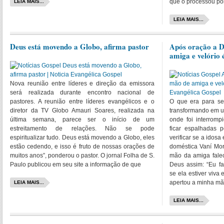
que o processou po
LEIA MAIS...
LEIA MAIS...
Deus está movendo a Globo, afirma pastor
Após oração a D
amiga e velório 
Nova reunião entre líderes e direção da emissora
será realizada durante encontro nacional de
pastores. A reunião entre líderes evangélicos e o
O que era para s
diretor da TV Globo Amauri Soares, realizada na
transformando em u
última semana, parece ser o início de um
onde foi interromp
estreitamento de relações. Não se pode
ficar espalhadas 
espiritualizar tudo. Deus está movendo a Globo, eles
verificar se a idos
estão cedendo, e isso é fruto de nossas orações de
doméstica Vaní Mor
muitos anos”, ponderou o pastor. O jornal Folha de S.
mão da amiga falec
Paulo publicou em seu site a informação de que
Deus assim: “Eu fa
se ela estiver viva
apertou a minha mã
LEIA MAIS...
LEIA MAIS...