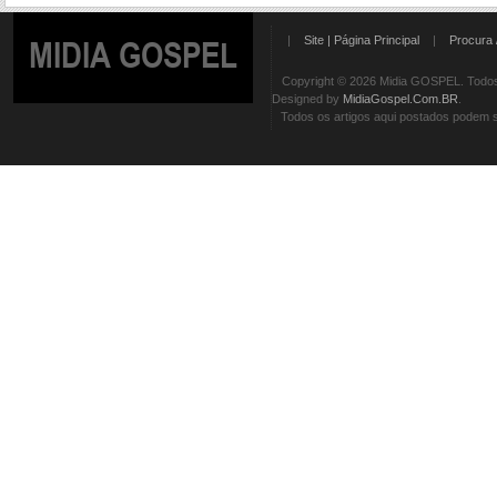
|
Site | Página Principal
|
Procura 
MIDIA GOSPEL
Copyright © 2026 Midia GOSPEL. Todos 
Designed by
MidiaGospel.Com.BR
.
Todos os artigos aqui postados podem se