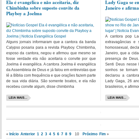
Ela é evangélica e não aceitaria, diz
Lady Gaga se e
Chimbinha sobre suposto convite da
Janeiro e afirma
Playboy a Joelma
A cantora pop La
Alguns jornais informaram que a cantora da banda
extravagâncias e 
Calypso posaria para a revista Playboy. Chimbinha,
homossexual, decla
esposo da cantora, negou e afirmou que mesmo se
Janeiro, que a cida
fosse verdade ela não aceitaria o convite por que
presença de Deus.
Joelma é evangélica. A cantora Joelma é evangélica
Senti Deus nesse 
da Assembleia de Deus e já falou em entrevistas que
sonhos se tornam 
lê a Bíblia com frequência e que orações fazem parte
declarou a cantor
de sua vida diária. São somente boatos, e ela não
Lady Gaga, 26 ano
recebeu convite algum, disse chimbinha
brasileiros, e afirm
LEIA MAIS...
LEIA MAIS...
«
Início
Anterior
1
2
3
4
5
6
7
8
9
10
Próximo
Fim
»