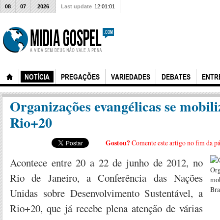
08
07
2026
Last update
12:01:01
NOTÍCIA
PREGAÇÕES
VARIEDADES
DEBATES
ENTR
Organizações evangélicas se mobil
Rio+20
Gostou?
Comente este artigo no fim da p
Acontece entre 20 a 22 de junho de 2012, no
Rio de Janeiro, a Conferência das Nações
Unidas sobre Desenvolvimento Sustentável, a
Rio+20, que já recebe plena atenção de várias