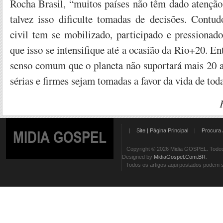
Rocha Brasil, “muitos países não têm dado atenção
talvez isso dificulte tomadas de decisões. Contud
civil tem se mobilizado, participado e pressionad
que isso se intensifique até a ocasião da Rio+20. En
senso comum que o planeta não suportará mais 20 a
sérias e firmes sejam tomadas a favor da vida de tod
|
Site | Página Principal
|
Procura 
MIDIA GOSPEL
Copyright © 2026 Midia GOSPEL. Todos 
Designed by
MidiaGospel.Com.BR
.
Todos os artigos aqui postados podem se