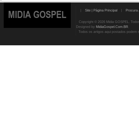
|
Site | Página Principal
|
Procura 
MIDIA GOSPEL
Copyright © 2026 Midia GOSPEL. Todos 
Designed by
MidiaGospel.Com.BR
.
Todos os artigos aqui postados podem se