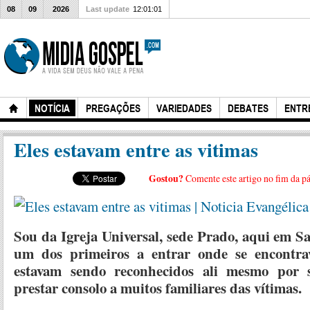
08
09
2026
Last update
12:01:01
NOTÍCIA
PREGAÇÕES
VARIEDADES
DEBATES
ENTR
Eles estavam entre as vitimas
Gostou?
Comente este artigo no fim da p
Sou da Igreja Universal, sede Prado, aqui em S
um dos primeiros a entrar onde se encontra
estavam sendo reconhecidos ali mesmo por s
prestar consolo a muitos familiares das vítimas.