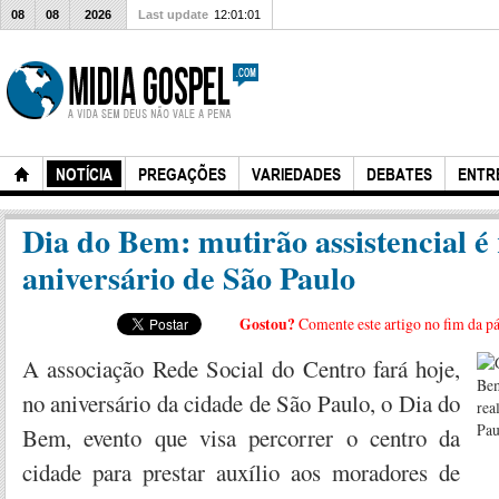
08
08
2026
Last update
12:01:01
NOTÍCIA
PREGAÇÕES
VARIEDADES
DEBATES
ENTR
Dia do Bem: mutirão assistencial é
aniversário de São Paulo
Gostou?
Comente este artigo no fim da p
A associação Rede Social do Centro fará hoje,
no aniversário da cidade de São Paulo, o Dia do
Bem, evento que visa percorrer o centro da
cidade para prestar auxílio aos moradores de