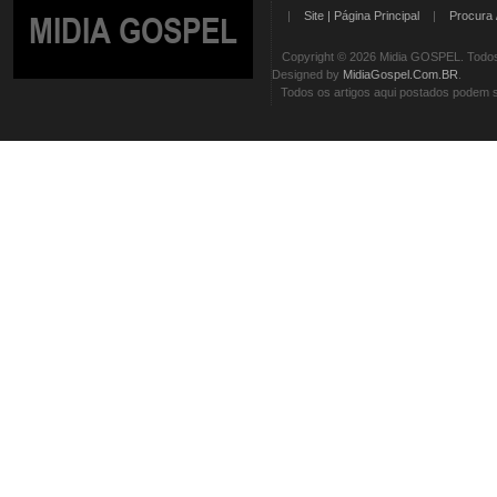
|
Site | Página Principal
|
Procura 
MIDIA GOSPEL
Copyright © 2026 Midia GOSPEL. Todos 
Designed by
MidiaGospel.Com.BR
.
Todos os artigos aqui postados podem se