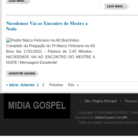
LEIA MAIS...
LEIA MAIS...
Nicodemos Vai ao Encontro do Mestre a
Noite
Video
Completo da Pregação do Pr Marco Feliciano na AD
Bras dia 17/01/2011 - Palavra de 2:40 Minutos -
NICODEMOS VAI AO ENCONTRO DO MESTRE A
NOITE ! Mensagem Excelente!
ASSISTIR AGORA
«
Início
Anterior
1
2
Próximo
Fim
»
|
Site | Página Principal
|
Procura 
MIDIA GOSPEL
Copyright © 2026 Midia GOSPEL. Todos 
Designed by
MidiaGospel.Com.BR
.
Todos os artigos aqui postados podem se