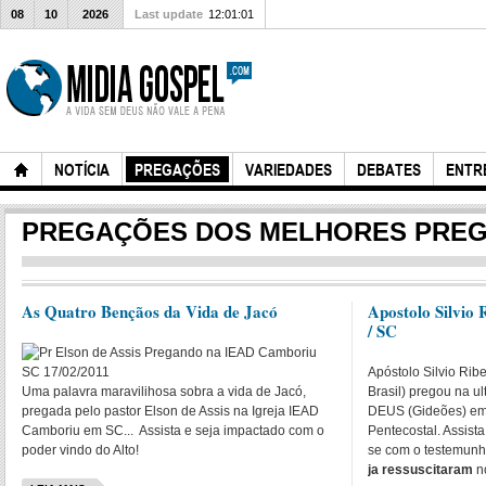
08
10
2026
Last update
12:01:01
NOTÍCIA
PREGAÇÕES
VARIEDADES
DEBATES
ENTR
PREGAÇÕES DOS MELHORES PRE
As Quatro Bençãos da Vida de Jacó
Apostolo Silvio
/ SC
Apóstolo Silvio Rib
Uma palavra maravilihosa sobra a vida de Jacó,
Brasil) pregou na ul
pregada pelo pastor Elson de Assis na Igreja IEAD
DEUS (Gideões) em
Camboriu em SC... Assista e seja impactado com o
Pentecostal. Assista
poder vindo do Alto!
se com o testemun
ja ressuscitaram
no