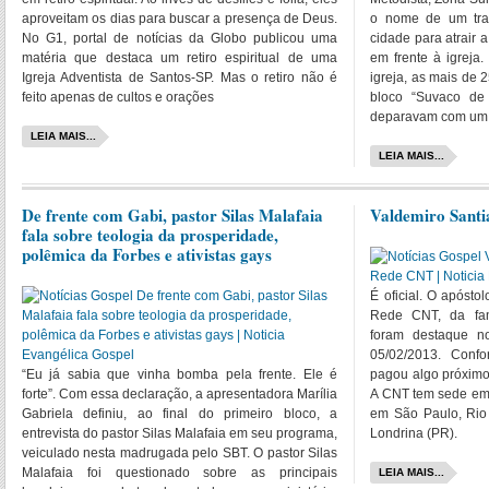
aproveitam os dias para buscar a presença de Deus.
o nome de um trad
No G1, portal de notícias da Globo publicou uma
cidade para atrair 
matéria que destaca um retiro espiritual de uma
em frente à igreja
Igreja Adventista de Santos-SP. Mas o retiro não é
igreja, as mais de 
feito apenas de cultos e orações
bloco “Suvaco de
deparavam com um
LEIA MAIS...
LEIA MAIS...
De frente com Gabi, pastor Silas Malafaia
Valdemiro Sant
fala sobre teologia da prosperidade,
polêmica da Forbes e ativistas gays
É oficial. O apóst
Rede CNT, da fam
foram destaque n
05/02/2013. Conf
“Eu já sabia que vinha bomba pela frente. Ele é
pagou algo próximo
forte”. Com essa declaração, a apresentadora Marília
A CNT tem sede em 
Gabriela definiu, ao final do primeiro bloco, a
em São Paulo, Rio 
entrevista do pastor Silas Malafaia em seu programa,
Londrina (PR).
veiculado nesta madrugada pelo SBT. O pastor Silas
Malafaia foi questionado sobre as principais
LEIA MAIS...