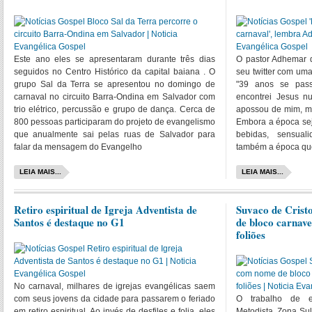
Este ano eles se apresentaram durante três dias
O pastor Adhemar 
seguidos no Centro Histórico da capital baiana . O
seu twitter com um
grupo Sal da Terra se apresentou no domingo de
"39 anos se pass
carnaval no circuito Barra-Ondina em Salvador com
encontrei Jesus n
trio elétrico, percussão e grupo de dança. Cerca de
apossou de mim, me 
800 pessoas participaram do projeto de evangelismo
Embora a época sej
que anualmente sai pelas ruas de Salvador para
bebidas, sensual
falar da mensagem do Evangelho
também a época que
LEIA MAIS...
LEIA MAIS...
Retiro espiritual de Igreja Adventista de
Suvaco de Crist
Santos é destaque no G1
de bloco carnave
foliões
No carnaval, milhares de igrejas evangélicas saem
com seus jovens da cidade para passarem o feriado
O trabalho de e
em retiro espiritual. Ao invés de desfiles e folia, eles
Metodista, Zona Sul