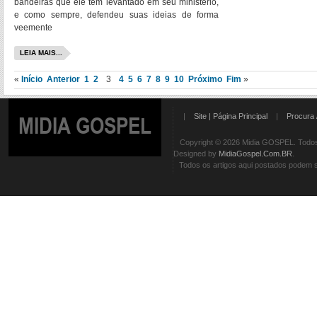
bandeiras que ele tem levantado em seu ministério,
e como sempre, defendeu suas ideias de forma
veemente
LEIA MAIS...
«
Início
Anterior
1
2
3
4
5
6
7
8
9
10
Próximo
Fim
»
|
Site | Página Principal
|
Procura 
MIDIA GOSPEL
Copyright © 2026 Midia GOSPEL. Todos 
Designed by
MidiaGospel.Com.BR
.
Todos os artigos aqui postados podem se