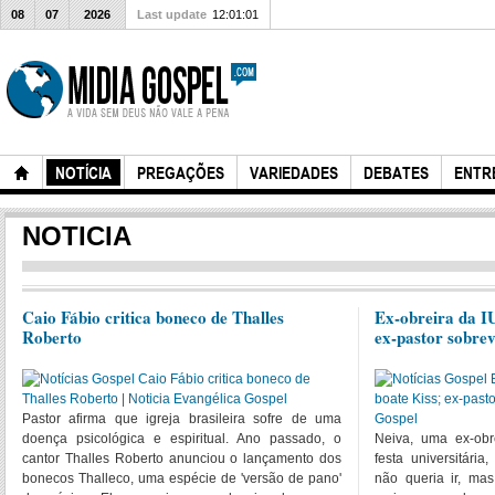
08
07
2026
Last update
12:01:01
NOTÍCIA
PREGAÇÕES
VARIEDADES
DEBATES
ENTR
NOTICIA
Caio Fábio critica boneco de Thalles
Ex-obreira da I
Roberto
ex-pastor sobrev
Pastor afirma que igreja brasileira sofre de uma
doença psicológica e espiritual. Ano passado, o
Neiva, uma ex-obr
cantor Thalles Roberto anunciou o lançamento dos
festa universitári
bonecos Thalleco, uma espécie de 'versão de pano'
não queria ir, m