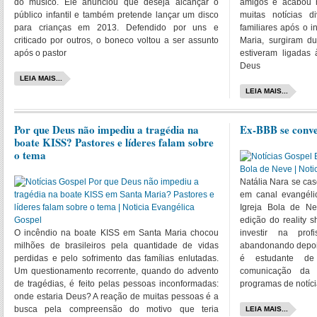
do músico. Ele anunciou que deseja alcançar o
amigos e acabou m
público infantil e também pretende lançar um disco
muitas notícias d
para crianças em 2013. Defendido por uns e
familiares após o 
criticado por outros, o boneco voltou a ser assunto
Maria, surgiram d
após o pastor
estiveram ligadas 
Deus
LEIA MAIS...
LEIA MAIS...
Por que Deus não impediu a tragédia na
Ex-BBB se conve
boate KISS? Pastores e líderes falam sobre
o tema
Natália Nara se ca
em canal evangéli
Igreja Bola de Ne
edição do reality
O incêndio na boate KISS em Santa Maria chocou
investir na pro
milhões de brasileiros pela quantidade de vidas
abandonando depois
perdidas e pelo sofrimento das famílias enlutadas.
é estudante de
Um questionamento recorrente, quando do advento
comunicação da 
de tragédias, é feito pelas pessoas inconformadas:
programas de notíc
onde estaria Deus? A reação de muitas pessoas é a
busca pela compreensão do motivo que teria
LEIA MAIS...