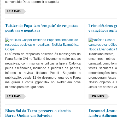
convencido Deus a permitir a tragédia
LEIA MAIS...
Twitter do Papa tem ‘empate’ de respostas
Trios elétricos 
positivas e negativas
evangélicos agit
O número de respostas positivas às mensagens do
Tradicionalmente,
Papa Bento XVI no Twitter é levemente maior que as
encontros, retir
negativas, com insultos e críticas à Igreja Católica
carnaval, como form
pelos escândalos, incluindo a pedofilia de padres,
festas seculares 
informa a revista italiana Popoli. Segundo a
denominações tomar
publicação, desde 12 de dezembro, quando o Papa
promoveram festas 
inaugurou a conta @pontifex no Twitter em nove
Nosso objetivo é 
idiomas para divulgar seus
Jesus em nossas vi
LEIA MAIS...
LEIA MAIS...
Bloco Sal da Terra percorre o circuito
Encontrei Jesus
Barra-Ondina em Salvador
lembra Adhema