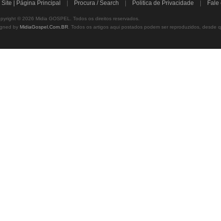
|
Site | Página Principal
|
Procura / Search
|
Politica de Privacidade
|
Fale
right © 2026 Midia GOSPEL. Todos os direitos reservados.
igned by
MidiaGospel.Com.BR
.
Todos os artigos aqui postados podem ser reproduzidos, desde que