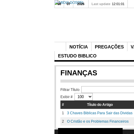
08
07
2026
Last update
12:01:01
NOTÍCIA
PREGAÇÕES
V
ESTUDO BIBLICO
FINANÇAS
Filtrar Título
Exibir #
#
Título do Artigo
1
3 Chaves Biblicas Para Sair das Dividas
2
O Cristão e os Problemas Financeiros