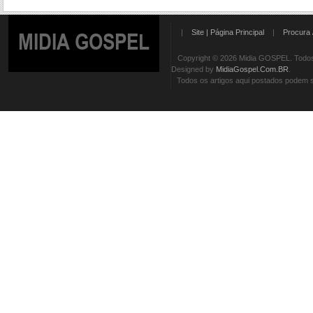
|
Site | Página Principal
|
Procura 
MIDIA GOSPEL
Copyright © 2026 Midia GOSPEL. Todos 
Designed by
MidiaGospel.Com.BR
.
Todos os artigos aqui postados podem se