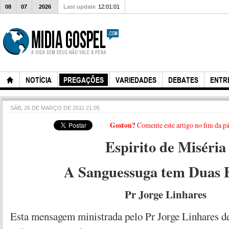
08
07
2026
Last update
12:01:01
NOTÍCIA
PREGAÇÕES
VARIEDADES
DEBATES
ENTR
SÁB, 26 DE MARÇO DE 2011 21:05
Gostou?
Comente este artigo no fim da p
Espirito de Miséria
A Sanguessuga tem Duas F
Pr Jorge Linhares
Esta mensagem ministrada pelo Pr Jorge Linhares de