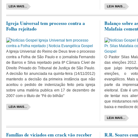
LEIA MAIS...
LEIA MAIS...
Igreja Universal tem processo contra a
Balanço sobre as
Folha rejeitado
Malafaia comen
A Igreja Universal do Reino de Deus teve o processo
contra a Folha de São Paulo e o jornalista Fernando
O Pastor Silas Mal
de Barros e Silva rejeitado pela 8ª Câmara Cível de
das eleições 2012.
Direito Privado do Tribunal de Justiça de São Paulo.
que julgo import
A decisão foi anunciada na quinta-feira (14/11/2012)
eleições, o vo
mantendo a decisão da primeira instância que não
evangélicos. Mais 
aceitou o pedido de indenização feito pela igreja
parte da imprens
sobre uma matéria publica em 17 de dezembro de
eleitoral. Este é u
2007 com o título de “Fé do bilhão”
de tentar nos alie
que misturamos reli
baixa e medíocre d
LEIA MAIS...
LEIA MAIS...
Famílias de viciados em crack vão receber
R.R. Soares com