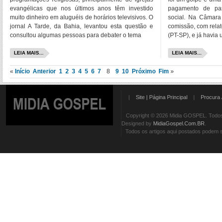
evangélicas que nos últimos anos têm investido
pagamento de pas
muito dinheiro em aluguéis de horários televisivos. O
social. Na Câmara
jornal A Tarde, da Bahia, levantou esta questão e
comissão, com relat
consultou algumas pessoas para debater o tema
(PT-SP), e já havia
LEIA MAIS...
LEIA MAIS...
«
Início
Anterior
1
2
3
4
5
6
7
8
9
10
Próximo
Fim
»
|
Site | Página Principal
|
Procura 
MIDIA GOSPEL
Copyright © 2026 Midia GOSPEL. Todos 
Designed by
MidiaGospel.Com.BR
.
Todos os artigos aqui postados podem se