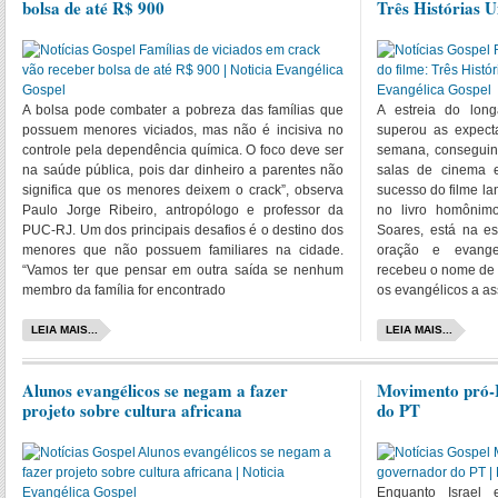
bolsa de até R$ 900
Três Histórias 
A bolsa pode combater a pobreza das famílias que
A estreia do long
possuem menores viciados, mas não é incisiva no
superou as expecta
controle pela dependência química. O foco deve ser
semana, conseguin
na saúde pública, pois dar dinheiro a parentes não
salas de cinema 
significa que os menores deixem o crack”, observa
sucesso do filme l
Paulo Jorge Ribeiro, antropólogo e professor da
no livro homônimo
PUC-RJ. Um dos principais desafios é o destino dos
Soares, está na es
menores que não possuem familiares na cidade.
oração e evang
“Vamos ter que pensar em outra saída se nenhum
recebeu o nome de “
membro da família for encontrado
os evangélicos a as
LEIA MAIS...
LEIA MAIS...
Alunos evangélicos se negam a fazer
Movimento pró-I
projeto sobre cultura africana
do PT
Enquanto Israel 