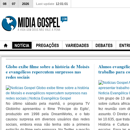
08
07
2026
Last update
12:01:01
NOTÍCIA
PREGAÇÕES
VARIEDADES
DEBATES
ENTR
Globo exibe filme sobre a história de Moisés
Alunos evangéli
e evangélicos repercutem surpresos nas
trabalho para co
redes sociais
Um grupo de 13 alu
No último sábado pela manhã, o programa TV
sobre cultura afric
Globinho apresentou o filme 'Príncipe do Egito',
fez reunião com di
produzido em 1998 pela DreamWorks, e o fato
assunto. O Diretor
causou surpresa em diversos usuários das redes
lei 10.635, que tra
sociais, embora essa não tenha sido a primeira
História e Cultura
exibição do filme pela emissora. No Twitter, a reação
escolas. Essa lei 