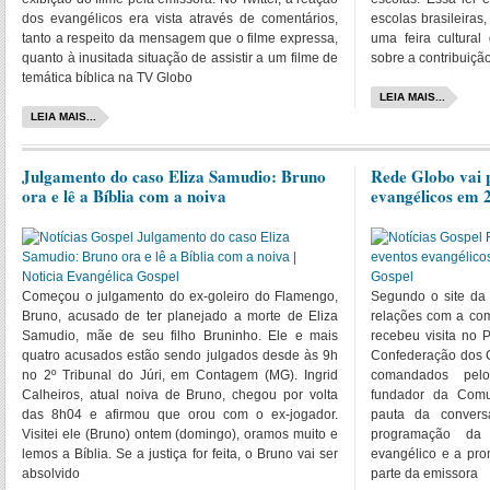
dos evangélicos era vista através de comentários,
escolas brasileiras
tanto a respeito da mensagem que o filme expressa,
uma feira cultural
quanto à inusitada situação de assistir a um filme de
sobre a contribuiçã
temática bíblica na TV Globo
LEIA MAIS...
LEIA MAIS...
Julgamento do caso Eliza Samudio: Bruno
Rede Globo vai 
ora e lê a Bíblia com a noiva
evangélicos em 
Começou o julgamento do ex-goleiro do Flamengo,
Segundo o site da 
Bruno, acusado de ter planejado a morte de Eliza
relações com a com
Samudio, mãe de seu filho Bruninho. Ele e mais
recebeu visita no 
quatro acusados estão sendo julgados desde às 9h
Confederação dos C
no 2º Tribunal do Júri, em Contagem (MG). Ingrid
comandados pelo
Calheiros, atual noiva de Bruno, chegou por volta
fundador da Comu
das 8h04 e afirmou que orou com o ex-jogador.
pauta da conver
Visitei ele (Bruno) ontem (domingo), oramos muito e
programação d
lemos a Bíblia. Se a justiça for feita, o Bruno vai ser
evangélico e a pro
absolvido
parte da emissora