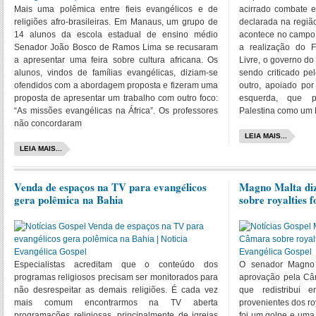
Mais uma polêmica entre fieis evangélicos e de
acirrado combate e
religiões afro-brasileiras. Em Manaus, um grupo de
declarada na região
14 alunos da escola estadual de ensino médio
acontece no campo 
Senador João Bosco de Ramos Lima se recusaram
a realização do F
a apresentar uma feira sobre cultura africana. Os
Livre, o governo d
alunos, vindos de famílias evangélicas, diziam-se
sendo criticado pe
ofendidos com a abordagem proposta e fizeram uma
outro, apoiado por
proposta de apresentar um trabalho com outro foco:
esquerda, que 
“As missões evangélicas na África”. Os professores
Palestina como um
não concordaram
LEIA MAIS...
LEIA MAIS...
Venda de espaços na TV para evangélicos
Magno Malta di
gera polêmica na Bahia
sobre royalties 
Especialistas acreditam que o conteúdo dos
O senador Magno 
programas religiosos precisam ser monitorados para
aprovação pela Câ
não desrespeitar as demais religiões. É cada vez
que redistribui 
mais comum encontrarmos na TV aberta
provenientes dos ro
programações religiosas, principalmente de igrejas
foi um golpe e uma 