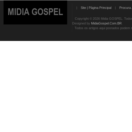
|
Site | Página Principal
|
Procura 
MIDIA GOSPEL
Copyright © 2026 Midia GOSPEL. Todos 
Designed by
MidiaGospel.Com.BR
.
Todos os artigos aqui postados podem se