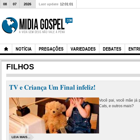
08
07
2026
Last update
12:01:01
NOTÍCIA
PREGAÇÕES
VARIEDADES
DEBATES
ENTR
FILHOS
TV e Criança Um Final infeliz!
Você pai, você mãe já 
Cats, e outros mais?
LEIA MAIS...