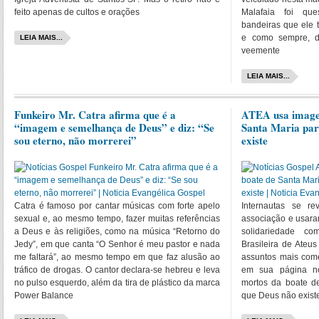
feito apenas de cultos e orações
Malafaia foi que
bandeiras que ele 
e como sempre, d
LEIA MAIS...
veemente
LEIA MAIS...
Funkeiro Mr. Catra afirma que é a
ATEA usa image
“imagem e semelhança de Deus” e diz: “Se
Santa Maria par
sou eterno, não morrerei”
existe
Catra é famoso por cantar músicas com forte apelo
Internautas se r
sexual e, ao mesmo tempo, fazer muitas referências
associação e usaram 
a Deus e às religiões, como na música “Retorno do
solidariedade co
Jedy”, em que canta “O Senhor é meu pastor e nada
Brasileira de Ateu
me faltará”, ao mesmo tempo em que faz alusão ao
assuntos mais come
tráfico de drogas. O cantor declara-se hebreu e leva
em sua página n
no pulso esquerdo, além da tira de plástico da marca
mortos da boate de
Power Balance
que Deus não exist