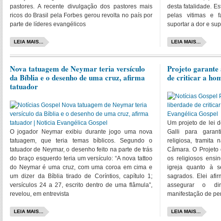
pastores. A recente divulgação dos pastores mais
desta fatalidade. E
ricos do Brasil pela Forbes gerou revolta no país por
pelas vitimas e 
parte de líderes evangélicos
suportar a dor e sup
LEIA MAIS...
LEIA MAIS...
Nova tatuagem de Neymar teria versículo
Projeto garante 
da Bíblia e o desenho de uma cruz, afirma
de criticar a ho
tatuador
Um projeto de lei d
O jogador Neymar exibiu durante jogo uma nova
Galli para garan
tatuagem, que teria temas bíblicos. Segundo o
religiosa, tramita
tatuador de Neymar, o desenho feito na parte de trás
Câmara. O Projeto 
do braço esquerdo teria um versículo: “A nova tattoo
os religiosos ensi
do Neymar é uma cruz, com uma coroa em cima e
igreja quanto à s
um dizer da Bíblia tirado de Coríntios, capítulo 1;
sagrados. Elei afi
versículos 24 a 27, escrito dentro de uma flâmula”,
assegurar o dire
revelou, em entrevista
manifestação de p
LEIA MAIS...
LEIA MAIS...