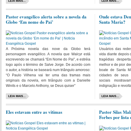
LEIA MAIS...
LEIA MAIS...
Pastor evangélico alerta sobre a novela da
Onde estava Deu
Globo ‘Em nome do Pai’
Santa Maria?
A Próxima novela das nove da Globo terá
Usuários das redes
personagem evangélico. A novela que Walcyr está
vida diante depois
escrevendo se chamará “Em Nome do Pai”, e estréia
tragédias desper
logo após o término de Salve Jorge. De acordo com
melhor e de pior de
o autor, a história se baseará num triângulo amoroso:
boate de Santa M
“O Paulo Vilhena vai ter uma das tramas mais
cidades de seus f
originais da novela, em triângulo com a Danielle
sociais mostrava
Winits e o Marcelo Anthony, se Deus quiser”
indignação e revolt
LEIA MAIS...
LEIA MAIS...
Eles estavam entre as vitimas
Pastor Silas Mal
Forbes por lista