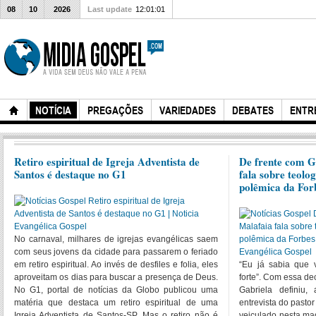
08
10
2026
Last update
12:01:01
NOTÍCIA
PREGAÇÕES
VARIEDADES
DEBATES
ENTR
Retiro espiritual de Igreja Adventista de
De frente com Ga
Santos é destaque no G1
fala sobre teolo
polêmica da Forb
No carnaval, milhares de igrejas evangélicas saem
com seus jovens da cidade para passarem o feriado
em retiro espiritual. Ao invés de desfiles e folia, eles
“Eu já sabia que 
aproveitam os dias para buscar a presença de Deus.
forte”. Com essa de
No G1, portal de notícias da Globo publicou uma
Gabriela definiu,
matéria que destaca um retiro espiritual de uma
entrevista do pasto
Igreja Adventista de Santos-SP. Mas o retiro não é
veiculado nesta ma