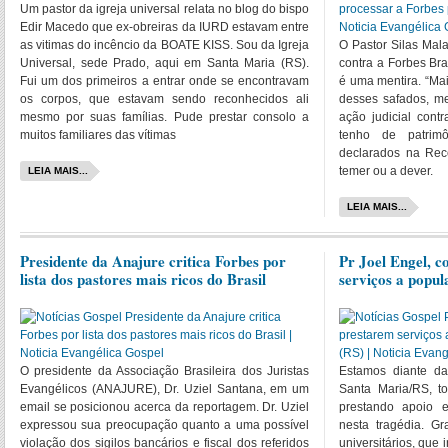
Um pastor da igreja universal relata no blog do bispo
Edir Macedo que ex-obreiras da IURD estavam entre
as vitimas do incêncio da BOATE KISS. Sou da Igreja
O Pastor Silas Mal
Universal, sede Prado, aqui em Santa Maria (RS).
contra a Forbes Bra
Fui um dos primeiros a entrar onde se encontravam
é uma mentira. “Ma
os corpos, que estavam sendo reconhecidos ali
desses safados, me
mesmo por suas famílias. Pude prestar consolo a
ação judicial cont
muitos familiares das vítimas
tenho de patrim
declarados na Rec
temer ou a dever.
LEIA MAIS...
LEIA MAIS...
Presidente da Anajure critica Forbes por
Pr Joel Engel, c
lista dos pastores mais ricos do Brasil
serviços a popu
O presidente da Associação Brasileira dos Juristas
Estamos diante d
Evangélicos (ANAJURE), Dr. Uziel Santana, em um
Santa Maria/RS, t
email se posicionou acerca da reportagem. Dr. Uziel
prestando apoio e
expressou sua preocupação quanto a uma possível
nesta tragédia. G
violação dos sigilos bancários e fiscal dos referidos
universitários, que