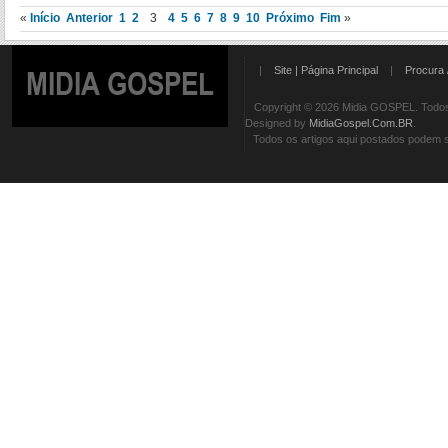
«
Início
Anterior
1
2
3
4
5
6
7
8
9
10
Próximo
Fim
»
|
Site | Página Principal
|
Procura 
MIDIA GOSPEL
Copyright © 2026 Midia GOSPEL. Todos 
Designed by
MidiaGospel.Com.BR
.
Todos os artigos aqui postados podem se